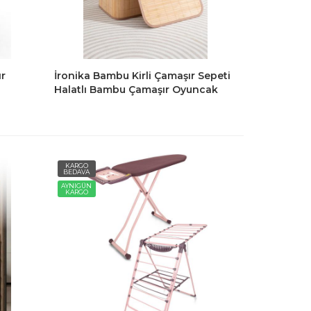
ır
İronika Bambu Kirli Çamaşır Sepeti
Halatlı Bambu Çamaşır Oyuncak
Sepeti Dikdörtgen
KARGO
BEDAVA
AYNIGÜN
KARGO