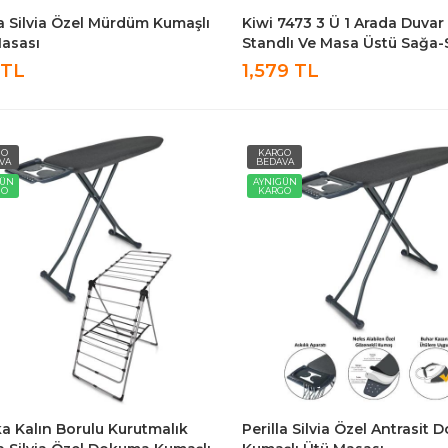
la Silvia Özel Mürdüm Kumaşlı
Kiwi 7473 3 Ü 1 Arada Duvar 
asası
Standlı Ve Masa Üstü Sağa-
Aşağı Yukarı Salınımlı Metal
 TL
1,579 TL
Tipi Endüstriyel Vantilatör
GO
KARGO
VA
BEDAVA
GÜN
AYNIGÜN
GO
KARGO
ka Kalın Borulu Kurutmalık
Perilla Silvia Özel Antrasit