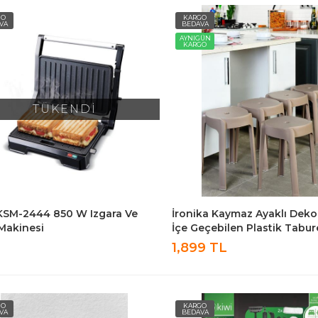
GO
KARGO
VA
BEDAVA
AYNIGÜN
KARGO
TÜKENDİ
KSM-2444 850 W Izgara Ve
İronika Kaymaz Ayaklı Dekor
Makinesi
İçe Geçebilen Plastik Tabur
Mutfak Bahçe Taburesi 6 A
1,899 TL
Latte
GO
KARGO
VA
BEDAVA