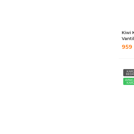
Kiwi 
Vanti
Kanat
959
KAR
BEDA
AYNI
KAR