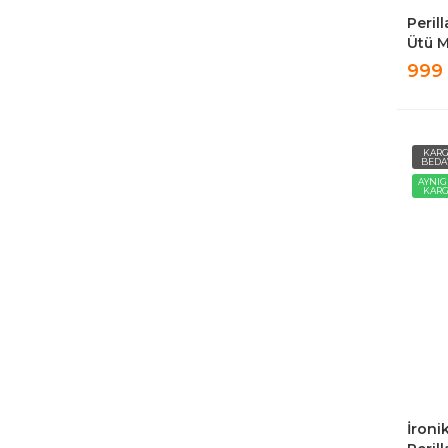
Peril
Ütü M
999
KAR
BEDA
AYNI
KAR
İroni