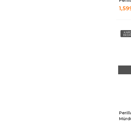
Peril
Ütü M
1,59
KAR
BEDA
Peril
Mürd