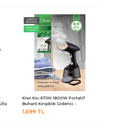
KARGO
BEDAVA
AYNIGÜN
KARGO
r
Kiwi Ksı-670N 1800W Portatif
 Ütü
Buharlı Kırışıklık Giderici -
Paslanmaz Çelik Buhar Çıkışı
1,699 TL