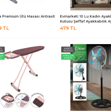
la Premium Ütü Masası Antrasit
Evmarketi 10 Lu Kadın Ayak
Kutusu Şeffaf Ayakkabılık 
Saklama Kutusu
9 TL
479 TL
GO
KARGO
VA
BEDAVA
GÜN
AYNIGÜN
GO
KARGO