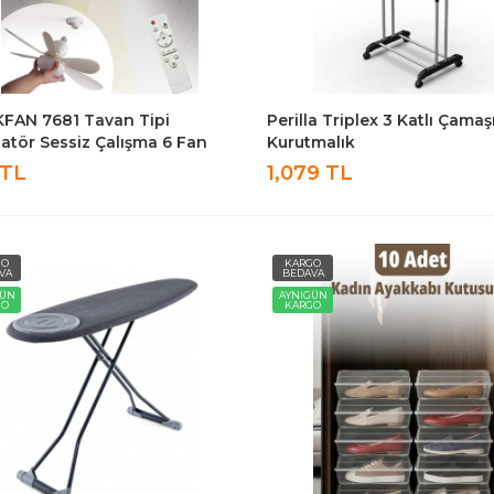
KFAN 7681 Tavan Tipi
Perilla Triplex 3 Katlı Çamaş
latör Sessiz Çalışma 6 Fan
Kurutmalık
 Ve Işıklı Uzaktan Kumandalı
 TL
1,079 TL
GO
KARGO
VA
BEDAVA
GÜN
AYNIGÜN
GO
KARGO