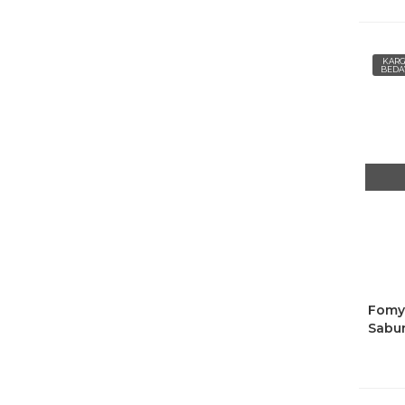
KAR
BEDA
Fomy
Sabun