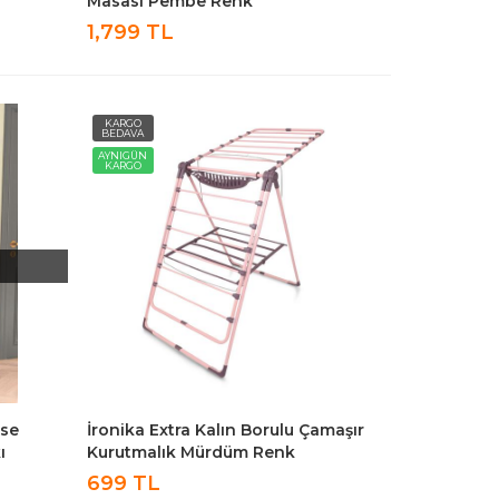
Masası Pembe Renk
1,799 TL
KARGO
BEDAVA
AYNIGÜN
KARGO
ise
İronika Extra Kalın Borulu Çamaşır
ı
Kurutmalık Mürdüm Renk
699 TL