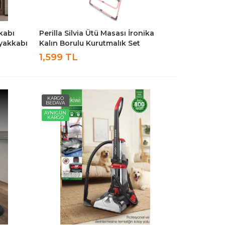
kabı
Perilla Silvia Ütü Masası İronika
Ayakkabı
Kalın Borulu Kurutmalık Set
1,599 TL
KARGO
BEDAVA
AYNIGÜN
KARGO