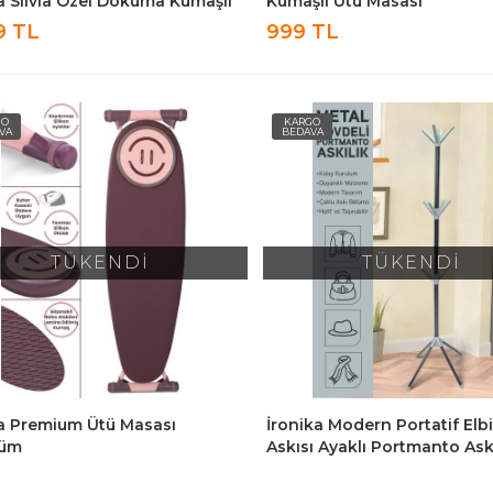
la Silvia Özel Dokuma Kumaşlı
Kumaşlı Ütü Masası
asası Antrasit
9 TL
999 TL
GO
KARGO
VA
BEDAVA
TÜKENDİ
TÜKENDİ
la Premium Ütü Masası
İronika Modern Portatif Elb
üm
Askısı Ayaklı Portmanto Ask
Vestiyer Askılık - Gri