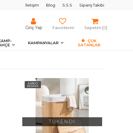
İletişim
Blog
S.S.S
Sipariş Takibi
Giriş Yap
Favorilerim
Sepetim [
0
]
KAMP-
ÇOK
KAMPANYALAR
AHÇE
SATANLAR
KARGO
BEDAVA
TÜKENDİ