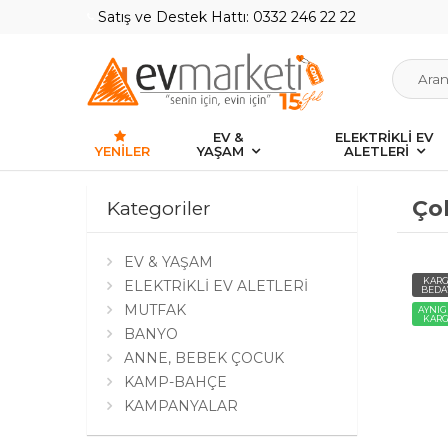
Satış ve Destek Hattı: 0332 246 22 22
EV &
ELEKTRİKLİ EV
YENILER
YAŞAM
ALETLERİ
Ço
Kategoriler
EV & YAŞAM
KAR
ELEKTRİKLİ EV ALETLERİ
BEDA
MUTFAK
AYNI
KAR
BANYO
ANNE, BEBEK ÇOCUK
KAMP-BAHÇE
KAMPANYALAR