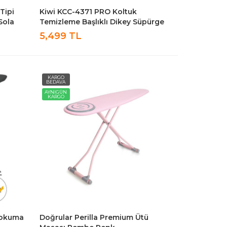
Tipi
Kiwi KCC-4371 PRO Koltuk
Sola
Temizleme Başlıklı Dikey Süpürge
 Sanayi
Halı Ve Koltuk Yıkama Leke
5,499 TL
Çıkartma Makinesi
KARGO
BEDAVA
AYNIGÜN
KARGO
 Dokuma
Doğrular Perilla Premium Ütü