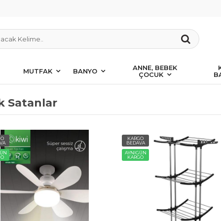
ANNE, BEBEK
MUTFAK
BANYO
ÇOCUK
B
k Satanlar
GO
KARGO
VA
BEDAVA
GÜN
AYNIGÜN
GO
KARGO