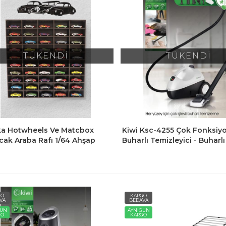
TÜKENDİ
TÜKENDİ
ka Hotwheels Ve Matcbox
Kiwi Ksc-4255 Çok Fonksiy
ak Araba Rafı 1/64 Ahşap
Buharlı Temizleyici - Buharlı
Araba Düzenleyici 50 Araba
Temizlik Makinesi
GO
KARGO
VA
BEDAVA
GÜN
AYNIGÜN
GO
KARGO