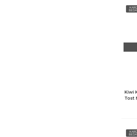
KAR
BEDA
Kiwi 
Tost 
KAR
BEDA