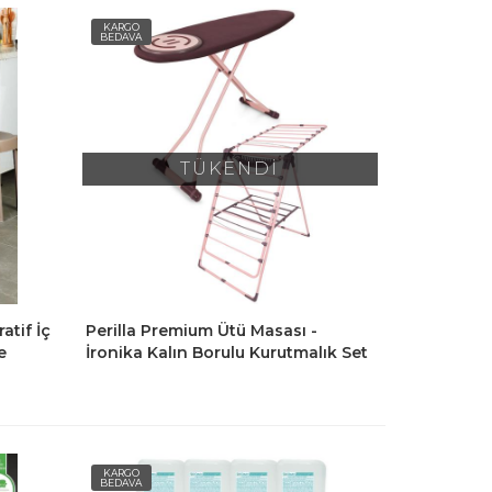
KARGO
BEDAVA
TÜKENDİ
atif İç
Perilla Premium Ütü Masası -
e
İronika Kalın Borulu Kurutmalık Set
det
KARGO
BEDAVA