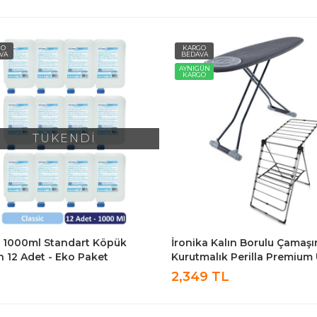
GO
KARGO
VA
BEDAVA
AYNIGÜN
KARGO
TÜKENDİ
 1000ml Standart Köpük
İronika Kalın Borulu Çamaşı
 12 Adet - Eko Paket
Kurutmalık Perilla Premium
Masası Set Antrasit
2,349 TL