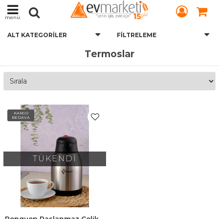
menü
ALT KATEGORILER
FILTRELEME
Termoslar
KARGO
BEDAVA
TÜKENDİ