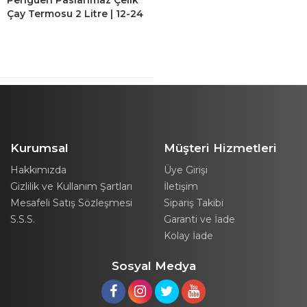
Penguen Paslanmaz Çelik
Çay Termosu 2 Litre | 12-24
Saat Soğuk, 8-12 Saat Sıcak
Tutma | Paslanmaz Çelik
Kurumsal
Müşteri Hizmetleri
Hakkımızda
Üye Girişi
Gizlilik ve Kullanım Şartları
İletişim
Mesafeli Satış Sözleşmesi
Sipariş Takibi
S.S.S.
Garanti ve İade
Kolay İade
Sosyal Medya