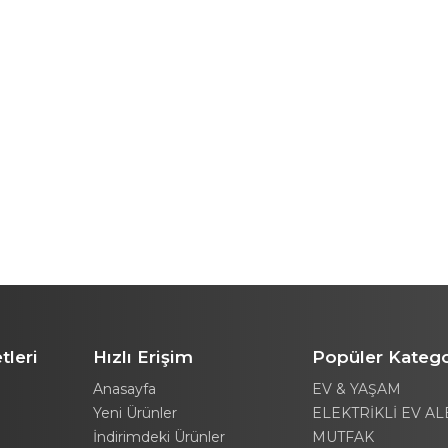
tleri
Hızlı Erişim
Popüler Katego
Anasayfa
EV & YAŞAM
Yeni Ürünler
ELEKTRİKLİ EV AL
İndirimdeki Ürünler
MUTFAK