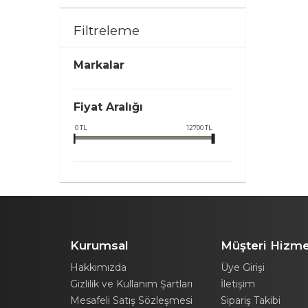
Filtreleme
Markalar
Fiyat Aralığı
0
TL
12700
TL
Kurumsal
Müşteri Hizme
Hakkımızda
Üye Girişi
Gizlilik ve Kullanım Şartları
İletişim
Mesafeli Satış Sözleşmesi
Sipariş Takibi