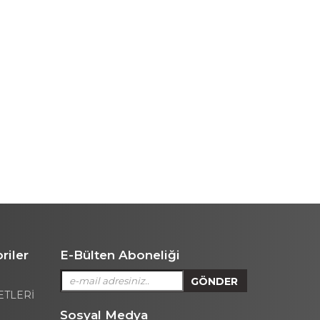
riler
E-Bülten Aboneliği
ETLERİ
Sosyal Medya