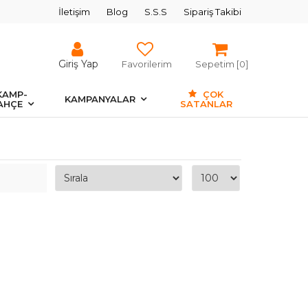
İletişim
Blog
S.S.S
Sipariş Takibi
Giriş Yap
Favorilerim
Sepetim [
0
]
KAMP-
ÇOK
KAMPANYALAR
AHÇE
SATANLAR