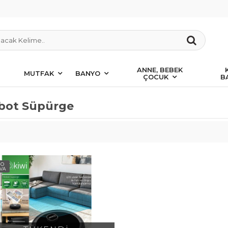
ANNE, BEBEK
MUTFAK
BANYO
ÇOCUK
B
bot Süpürge
GO
VA