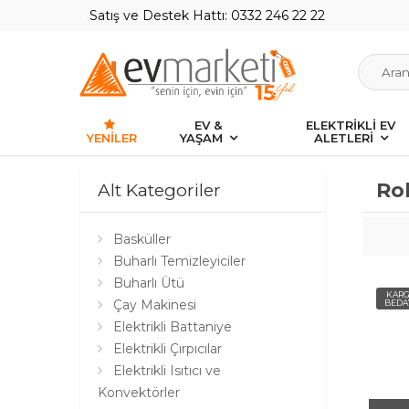
Satış ve Destek Hattı: 0332 246 22 22
EV &
ELEKTRİKLİ EV
YENILER
YAŞAM
ALETLERİ
Ro
Alt Kategoriler
Basküller
Buharlı Temizleyiciler
Buharlı Ütü
KAR
Çay Makinesi
BEDA
Elektrikli Battaniye
Elektrikli Çırpıcılar
Elektrikli Isıtıcı ve
Konvektörler