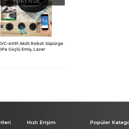
TÜKENDİ
KVC-4091 Akıllı Robot Süpürge
0Pa Güçlü Emiş, Lazer
alama, Paspas , Uygulama
ollü
tleri
Hızlı Erişim
Popüler Katego