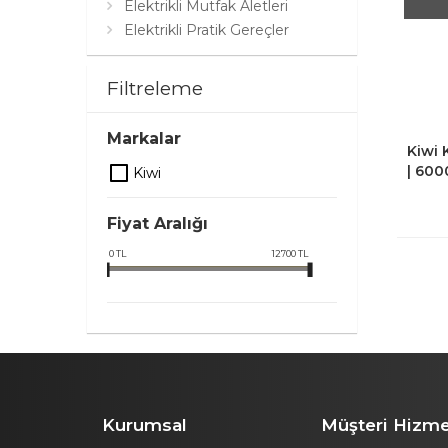
Elektrikli Mutfak Aletleri
Elektrikli Pratik Gereçler
Elektrikli Süpürge
Halı Yıkama Makinesi
Filtreleme
Hava Temizleyici
Kahve Makineleri
Markalar
Kişisel Bakım
Kiwi 
| 600
Kiwi
Robot Süpürge
Harit
Saç Kurutma Makineleri
Kontr
Saç Şekillendirme Cihazları
Fiyat Aralığı
Su Isıtıcı & Kettle
0
TL
12700
TL
Vantilatörler
Waffle & Tost Makineleri
Kurumsal
Müşteri Hizme