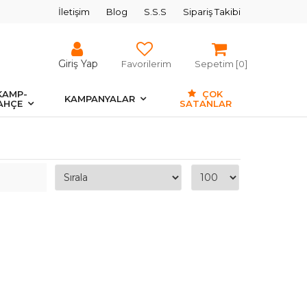
İletişim
Blog
S.S.S
Sipariş Takibi
Giriş Yap
Favorilerim
Sepetim [
0
]
KAMP-
ÇOK
KAMPANYALAR
AHÇE
SATANLAR