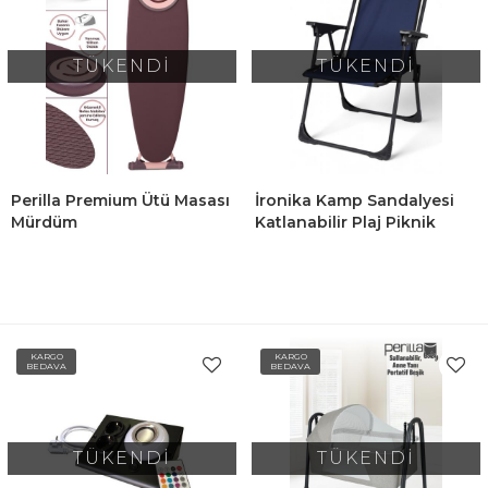
TÜKENDİ
TÜKENDİ
Perilla Premium Ütü Masası
İronika Kamp Sandalyesi
Mürdüm
Katlanabilir Plaj Piknik
Sandalyesi Lacivert
KARGO
KARGO
BEDAVA
BEDAVA
TÜKENDİ
TÜKENDİ