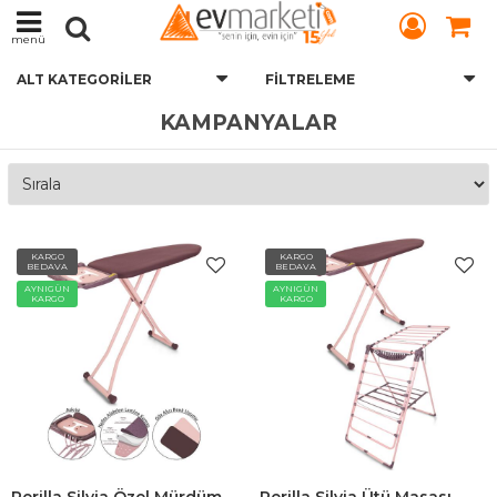
menü
ALT KATEGORILER
FILTRELEME
KAMPANYALAR
KARGO
KARGO
BEDAVA
BEDAVA
AYNIGÜN
AYNIGÜN
KARGO
KARGO