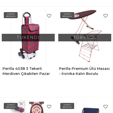
KARGO
KARGO
BEDAVA
BEDAVA
TÜKENDİ
TÜKENDİ
Perilla 403B 3 Tekerli
Perilla Premium Ütü Masası
Merdiven Çıkabilen Pazar
- İronika Kalın Borulu
Arabası 3 Tekerli Alışveriş
Kurutmalık Set
Sepeti Kırmızı
KARGO
KARGO
BEDAVA
BEDAVA