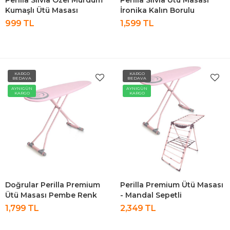
Perilla Silvia Özel Mürdüm
Perilla Silvia Ütü Masası
Kumaşlı Ütü Masası
İronika Kalın Borulu
Kurutmalık Set
999 TL
1,599 TL
KARGO
KARGO
BEDAVA
BEDAVA
AYNIGÜN
AYNIGÜN
KARGO
KARGO
Doğrular Perilla Premium
Perilla Premium Ütü Masası
Ütü Masası Pembe Renk
- Mandal Sepetli
Kurutmalık-Pembe Set
1,799 TL
2,349 TL