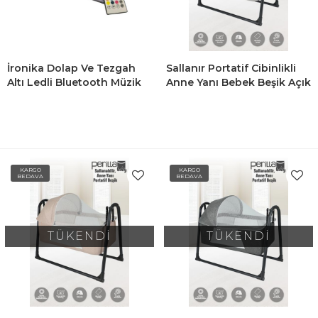
İronika Dolap Ve Tezgah
Sallanır Portatif Cibinlikli
Altı Ledli Bluetooth Müzik
Anne Yanı Bebek Beşik Açık
Çalar 2M Kablolu Siyah
Gri
KARGO
KARGO
BEDAVA
BEDAVA
TÜKENDİ
TÜKENDİ