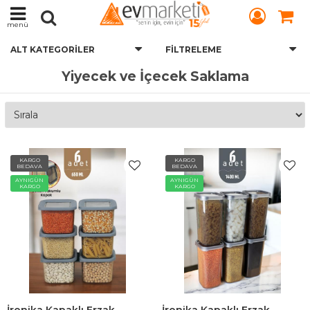
menü
ALT KATEGORILER
FILTRELEME
Yiyecek ve İçecek Saklama
KARGO
KARGO
BEDAVA
BEDAVA
AYNIGÜN
AYNIGÜN
KARGO
KARGO