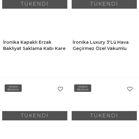
TÜKENDİ
TÜKENDİ
İronika Kapaklı Erzak
İronika Luxury 3'lü Hava
Bakliyat Saklama Kabı Kare
Geçirmez Özel Vakumlu
Saklama Kutusu Seti 24
Silikon Kapaklı Kare Erzak
Adet 1900-1300-650 ML
Bakliyat Saklama Kabı Seti
- Siyah
KARGO
KARGO
BEDAVA
BEDAVA
TÜKENDİ
TÜKENDİ