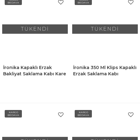
BEDAVA
BEDAVA
TÜKENDİ
TÜKENDİ
İronika Kapaklı Erzak
İronika 350 Ml Klips Kapaklı
Bakliyat Saklama Kabı Kare
Erzak Saklama Kabı
Saklama Kutusu Seti 24
Kahvaltılık Seti 6 Adet
Adet 1750-1400-800 ML
Kahverengi
KARGO
KARGO
BEDAVA
BEDAVA