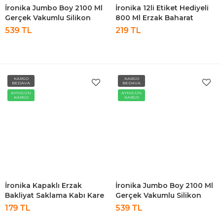
İronika Jumbo Boy 2100 Ml
İronika 12li Etiket Hediyeli
Gerçek Vakumlu Silikon
800 Ml Erzak Baharat
Kapaklı Kristal Erzak
Saklama Kabı Seti Antrasit
539 TL
219 TL
Bakliyat Saklama Kabı Seti
Baharatlık 12 Adet Antrasit
KARGO
KARGO
BEDAVA
BEDAVA
AYNIGÜN
AYNIGÜN
KARGO
KARGO
İronika Kapaklı Erzak
İronika Jumbo Boy 2100 Ml
Bakliyat Saklama Kabı Kare
Gerçek Vakumlu Silikon
Saklama Kutusu Seti 12
Kapaklı Kristal Erzak
179 TL
539 TL
Adet 800 ML
Bakliyat Saklama Kabı Seti