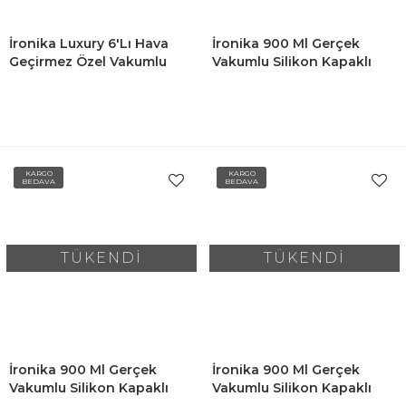
İronika Luxury 6'lı Hava
İronika 900 Ml Gerçek
Geçirmez Özel Vakumlu
Vakumlu Silikon Kapaklı
Silikon Kapaklı Kare Erzak
Kristal Erzak Bakliyat
Bakliyat Saklama Kabı Seti
Saklama Kabı Seti
- Siyah
Baharatlık 6 Adet Şeffaf
KARGO
KARGO
BEDAVA
BEDAVA
TÜKENDİ
TÜKENDİ
İronika 900 Ml Gerçek
İronika 900 Ml Gerçek
Vakumlu Silikon Kapaklı
Vakumlu Silikon Kapaklı