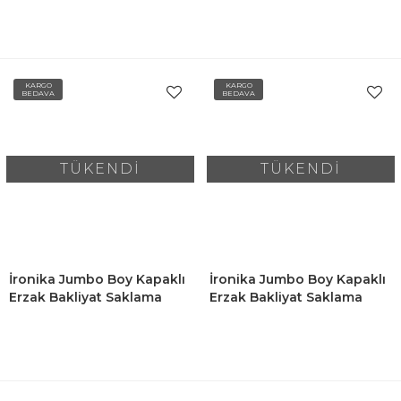
Kutusu Seti 20x800ML
Kutusu Seti 20x800ML Sarı-
Mürdüm
Yeşil
KARGO
KARGO
BEDAVA
BEDAVA
TÜKENDİ
TÜKENDİ
İronika Jumbo Boy Kapaklı
İronika Jumbo Boy Kapaklı
Erzak Bakliyat Saklama
Erzak Bakliyat Saklama
Kabı Kare Saklama Kutusu
Kabı Kare Saklama Kutusu
Seti 6 Adet 1900 ML
Seti 12 Adet 1900 ML