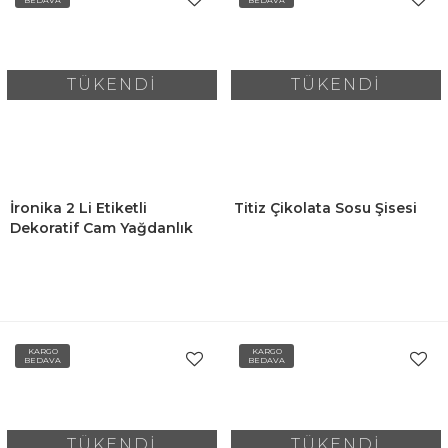
BEDAVA
BEDAVA
TÜKENDİ
TÜKENDİ
İronika 2 Li Etiketli
Titiz Çikolata Sosu Şisesi
Dekoratif Cam Yağdanlık
Sirkelik Sosluk Ayçiçek
Zeytinyağı Saklama Kabı
500ml
KARGO
KARGO
BEDAVA
BEDAVA
TÜKENDİ
TÜKENDİ