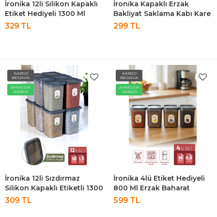
İronika 12li Silikon Kapaklı
İronika Kapaklı Erzak
Etiket Hediyeli 1300 Ml
Bakliyat Saklama Kabı Kare
Erzak Baharat Saklama
Saklama Kutusu Seti 12
329 TL
299 TL
Kabı Seti Antrasit
Adet 1300 ML
KARGO
KARGO
BEDAVA
BEDAVA
AYNIGÜN
AYNIGÜN
KARGO
KARGO
İronika 12li Sızdırmaz
İronika 4lü Etiket Hediyeli
Silikon Kapaklı Etiketli 1300
800 Ml Erzak Baharat
Ml Kare Erzak Bakliyat
Saklama Kabı Seti Antrasit
309 TL
599 TL
Saklama Kabı Antrasit