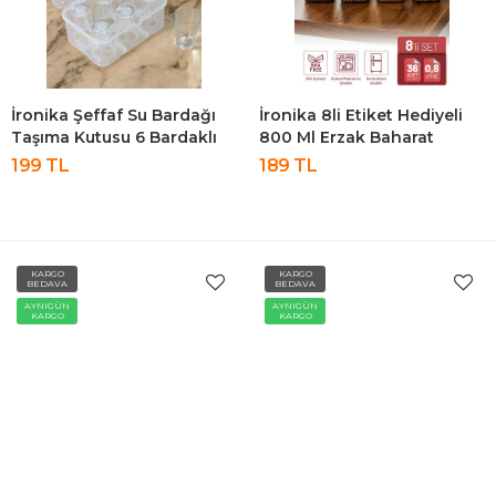
İronika Şeffaf Su Bardağı
İronika 8li Etiket Hediyeli
Taşıma Kutusu 6 Bardaklı
800 Ml Erzak Baharat
Kırılmayı Önleyici Esnek
Saklama Kabı Seti Antrasit
199 TL
189 TL
Plastik Piknik Kutusu
KARGO
KARGO
BEDAVA
BEDAVA
AYNIGÜN
AYNIGÜN
KARGO
KARGO