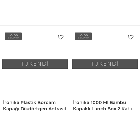
2 Adet
Kırmızı 2 Adet
KARGO
KARGO
BEDAVA
BEDAVA
TÜKENDİ
TÜKENDİ
İronika Plastik Borcam
İronika 1000 Ml Bambu
Kapağı Dikdörtgen Antrasit
Kapaklı Lunch Box 2 Katlı
2 Adet
Bölmeli Yemek Beslenme
Kutusu Saklama Kabı
Turuncu