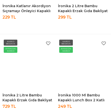
İronika Katlanır Akordiyon
İronika 2 Litre Bambu
Sıçramayı Önleyici Kapaklı
Kapaklı Erzak Gıda Bakliyat
Mikser Karıştırma Kabı
Saklama Kabı Mutfak
229 TL
299 TL
3250 Ml
Organizeri 2 Adet
KARGO
KARGO
BEDAVA
BEDAVA
AYNIGÜN
AYNIGÜN
KARGO
KARGO
İronika 2 Litre Bambu
İronika 1000 Ml Bambu
Kapaklı Erzak Gıda Bakliyat
Kapaklı Lunch Box 2 Katlı
Saklama Kabı Mutfak
Bölmeli Yemek Beslenme
729 TL
249 TL
Organizeri 6 Adet
Kutusu Saklama Kabı Mavi