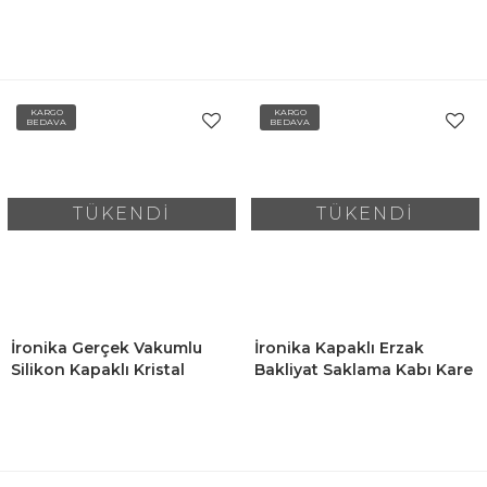
Kristal Erzak Bakliyat
Kristal Erzak Bakliyat
Saklama Kabı Seti
Saklama Kabı Seti
Baharatlık 9 Adet Şeffaf
Baharatlık 12 Adet Şeffaf
KARGO
KARGO
BEDAVA
BEDAVA
TÜKENDİ
TÜKENDİ
İronika Gerçek Vakumlu
İronika Kapaklı Erzak
Silikon Kapaklı Kristal
Bakliyat Saklama Kabı Kare
Erzak Bakliyat Saklama
Saklama Kutusu Seti 6 Adet
Kabı Seti Baharatlık
1750 Ml
6x900ml 6x2100ml Şeffaf