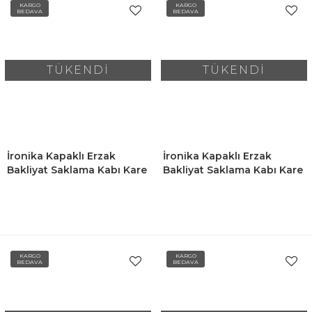
KARGO
KARGO
BEDAVA
BEDAVA
TÜKENDİ
TÜKENDİ
İronika Kapaklı Erzak
İronika Kapaklı Erzak
Bakliyat Saklama Kabı Kare
Bakliyat Saklama Kabı Kare
Saklama Kutusu Seti 9 Adet
Saklama Kutusu Seti 12
1900-1300-650 ML
Adet 1900-1300-650 ML
KARGO
KARGO
BEDAVA
BEDAVA