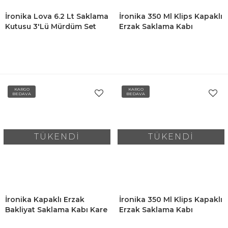
İronika Lova 6.2 Lt Saklama
İronika 350 Ml Klips Kapaklı
Kutusu 3'lü Mürdüm Set
Erzak Saklama Kabı
Kahvaltılık Seti 6 Adet
Kırmızı
KARGO
KARGO
BEDAVA
BEDAVA
TÜKENDİ
TÜKENDİ
İronika Kapaklı Erzak
İronika 350 Ml Klips Kapaklı
Bakliyat Saklama Kabı Kare
Erzak Saklama Kabı
Saklama Kutusu Seti 9 Adet
Kahvaltılık Seti 6 Adet Bej