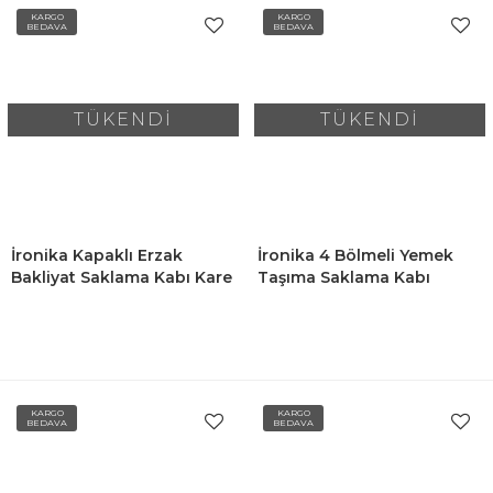
KARGO
KARGO
BEDAVA
BEDAVA
TÜKENDİ
TÜKENDİ
İronika Kapaklı Erzak
İronika 4 Bölmeli Yemek
Bakliyat Saklama Kabı Kare
Taşıma Saklama Kabı
Saklama Kutusu Seti 9 Adet
Beslenme Kutusu Seti -
1750 Ml
Öğrenci Diyet Fitness
Sporcu Öğrenci Okul İşyeri
Sefer Tası-Yeşil
KARGO
KARGO
BEDAVA
BEDAVA