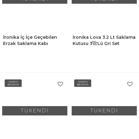
İronika İç İçe Geçebilen
İronika Lova 3.2 Lt Saklama
Erzak Saklama Kabı
Kutusu 3\\\'lü Gri Set
Kahvaltılık Seti 12 Adet
Renkli
KARGO
KARGO
BEDAVA
BEDAVA
TÜKENDİ
TÜKENDİ