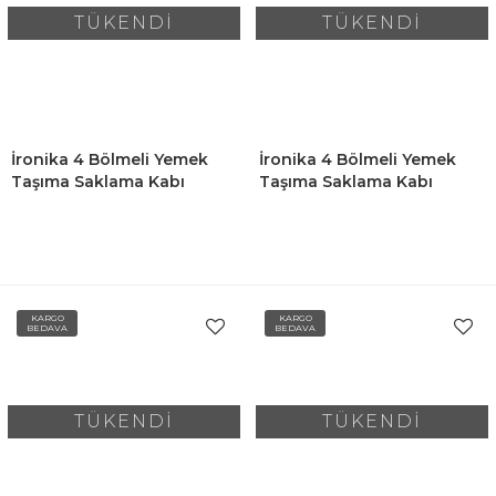
TÜKENDİ
TÜKENDİ
İronika 4 Bölmeli Yemek
İronika 4 Bölmeli Yemek
Taşıma Saklama Kabı
Taşıma Saklama Kabı
Beslenme Kutusu Seti -
Beslenme Kutusu Seti -
Öğrenci Diyet Fitness
Öğrenci Diyet Fitness
Sporcu Öğrenci Okul İşyeri
Sporcu Öğrenci Okul İşyeri
Sefer Tası-Gri
Sefer Tası-Mürdüm
KARGO
KARGO
BEDAVA
BEDAVA
TÜKENDİ
TÜKENDİ