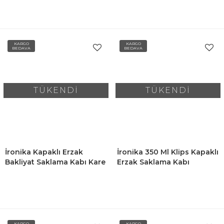
1750-1400-800 ML
KARGO
KARGO
BEDAVA
BEDAVA
TÜKENDİ
TÜKENDİ
İronika Kapaklı Erzak
İronika 350 Ml Klips Kapaklı
Bakliyat Saklama Kabı Kare
Erzak Saklama Kabı
Saklama Kutusu Seti 15
Kahvaltılık Seti 6 Adet
Adet 1750-1400-800 ML
Lacivert
KARGO
KARGO