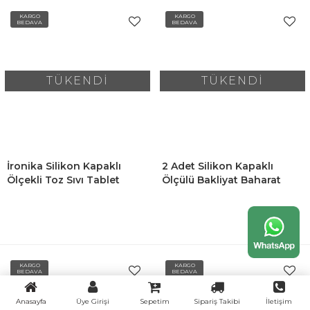
KARGO
KARGO
BEDAVA
BEDAVA
TÜKENDİ
TÜKENDİ
İronika Silikon Kapaklı
2 Adet Silikon Kapaklı
Ölçekli Toz Sıvı Tablet
Ölçülü Bakliyat Baharat
Deterjan Saklama Kabı
Deterjan Saklama Kabı
Kutusu 2100 Ml 3 Adet
Kutusu 900-2100 Ml
Antrasit
KARGO
KARGO
BEDAVA
BEDAVA
Anasayfa
Üye Girişi
Sepetim
Sipariş Takibi
İletişim