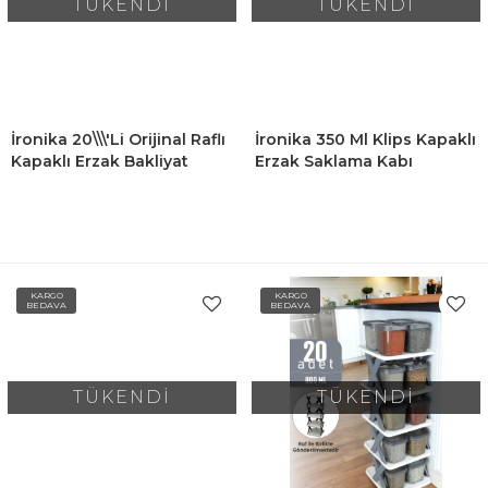
TÜKENDİ
TÜKENDİ
İronika 20\\\'li Orijinal Raflı
İronika 350 Ml Klips Kapaklı
Kapaklı Erzak Bakliyat
Erzak Saklama Kabı
Baharat Saklama Kabı
Kahvaltılık Seti 12 Adet
Kutusu Seti 20x800ML Sarı
Renkli
KARGO
KARGO
BEDAVA
BEDAVA
TÜKENDİ
TÜKENDİ