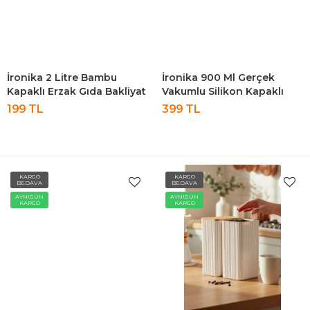
İronika 2 Litre Bambu
İronika 900 Ml Gerçek
Kapaklı Erzak Gıda Bakliyat
Vakumlu Silikon Kapaklı
Saklama Kabı Mutfak
Kristal Erzak Bakliyat
199 TL
399 TL
Organizeri
Saklama Kabı Seti
Baharatlık 12 Adet Antrasit
KARGO
KARGO
BEDAVA
BEDAVA
AYNIGÜN
AYNIGÜN
KARGO
KARGO