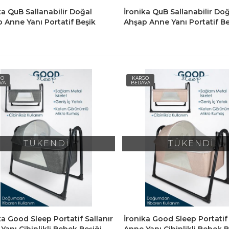
ka QuB Sallanabilir Doğal
İronika QuB Sallanabilir Do
 Anne Yanı Portatif Beşik
Ahşap Anne Yanı Portatif Be
Gri
Koyu Gri
GO
KARGO
VA
BEDAVA
TÜKENDİ
TÜKENDİ
ka Good Sleep Portatif Sallanır
İronika Good Sleep Portatif 
Yanı Cibinlikli Bebek Beşiği
Anne Yanı Cibinlikli Bebek B