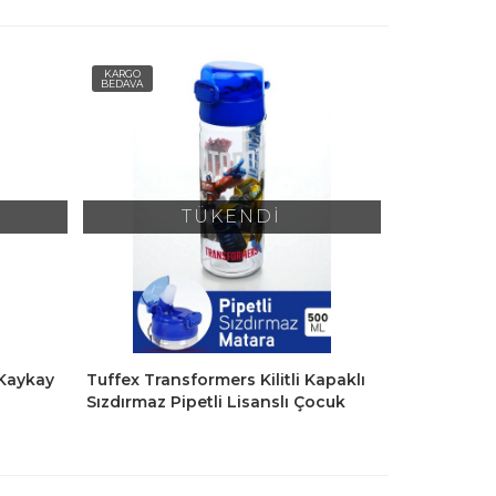
KARGO
BEDAVA
TÜKENDİ
 Kaykay
Tuffex Transformers Kilitli Kapaklı
Sızdırmaz Pipetli Lisanslı Çocuk
Suluk Matara 500 Ml