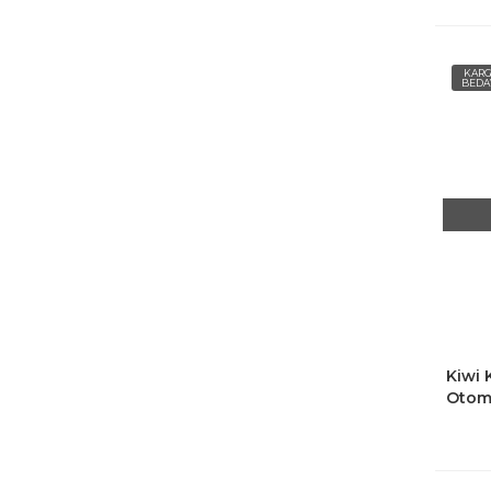
KAR
BEDA
Kiwi K
Otom