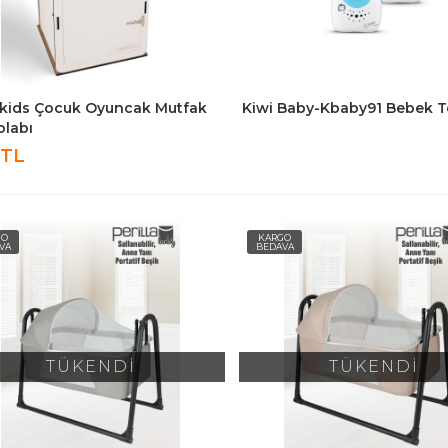
kids Çocuk Oyuncak Mutfak
Kiwi Baby-Kbaby91 Bebek Te
olabı
 TL
GO
KARGO
VA
BEDAVA
TÜKENDİ
TÜKENDİ