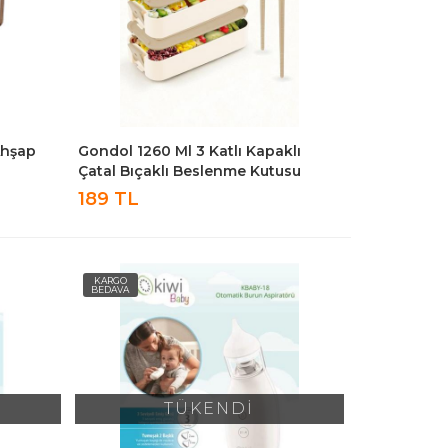
Ahşap
Gondol 1260 Ml 3 Katlı Kapaklı
Çatal Bıçaklı Beslenme Kutusu
Lunch Box Beslenme Kabı - Kahve
189 TL
KARGO
BEDAVA
TÜKENDİ