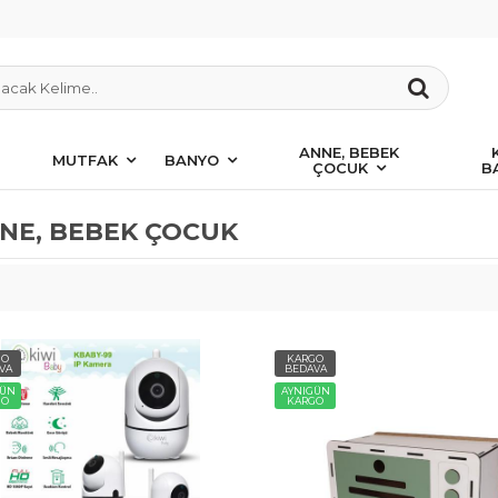
ANNE, BEBEK
MUTFAK
BANYO
ÇOCUK
B
NE, BEBEK ÇOCUK
GO
KARGO
VA
BEDAVA
GÜN
AYNIGÜN
GO
KARGO