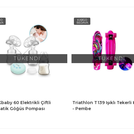
GO
KARGO
VA
BEDAVA
TÜKENDİ
TÜKENDİ
baby 60 Elektrikli Çiftli
Triathlon T139 Işıklı Tekerli
atik Göğüs Pompası
- Pembe