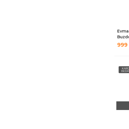
Evma
Buzd
999
KAR
BEDA