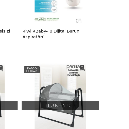
lsizi
Kiwi KBaby-18 Dijital Burun
Aspiratörü
KARGO
BEDAVA
TÜKENDİ