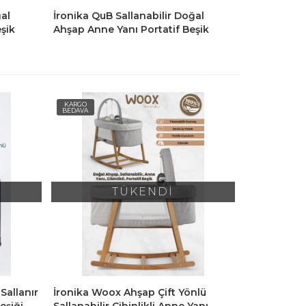
ğal
İronika QuB Sallanabilir Doğal
şik
Ahşap Anne Yanı Portatif Beşik
Kahverengi
KARGO
BEDAVA
TÜKENDİ
Sallanır
İronika Woox Ahşap Çift Yönlü
eşiği
Sallanabilir Cibinlikli Anne Yanı