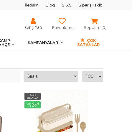
İletişim
Blog
S.S.S
Sipariş Takibi
Giriş Yap
Favorilerim
Sepetim [
0
]
KAMP-
ÇOK
KAMPANYALAR
AHÇE
SATANLAR
KARGO
BEDAVA
AYNIGÜN
KARGO