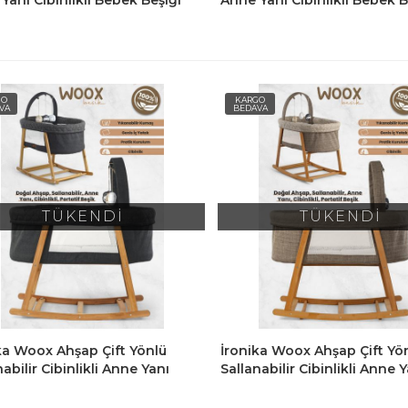
 Yatağı Beşik - Füme
Bebek Yatağı Beşik - Kahve
GO
KARGO
VA
BEDAVA
TÜKENDİ
TÜKENDİ
ka Woox Ahşap Çift Yönlü
İronika Woox Ahşap Çift Yö
nabilir Cibinlikli Anne Yanı
Sallanabilir Cibinlikli Anne 
 Beşik Hamak Yıkanabilir
Bebek Beşik Hamak Yıkanabi
el Keten Kumaşlı-Siyah
Naturel Keten Kumaşlı-Kah