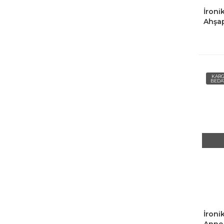
İroni
Ahşap
Açık 
KAR
BEDA
İroni
Anne 