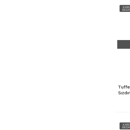
KAR
BEDA
Tuffe
Sızdı
Suluk
KAR
BEDA