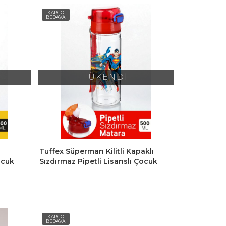
KARGO
BEDAVA
TÜKENDİ
ı
Tuffex Süperman Kilitli Kapaklı
ocuk
Sızdırmaz Pipetli Lisanslı Çocuk
Suluk Matara 500 Ml
KARGO
BEDAVA