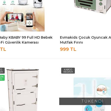
Baby KBABY 99 Full HD Bebek
Evmakids Çocuk Oyuncak 
-Fi Güvenlik Kamerası
Mutfak Fırını
 TL
999 TL
GO
KARGO
VA
BEDAVA
GÜN
GO
TÜKENDİ