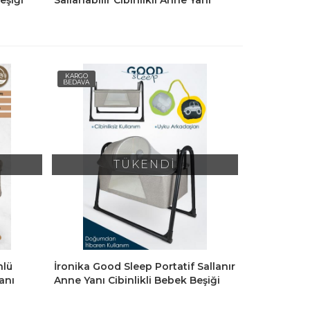
Bebek Beşik Hamak Yıkanabilir
Naturel Keten Kumaşlı-Gri
KARGO
BEDAVA
TÜKENDİ
nlü
İronika Good Sleep Portatif Sallanır
Yanı
Anne Yanı Cibinlikli Bebek Beşiği
lir
Bebek Yatağı Beşik - Açık Gri
ve