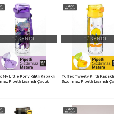
GO
KARGO
VA
BEDAVA
TÜKENDİ
TÜKENDİ
x My Little Pony Kilitli Kapaklı
Tuffex Tweety Kilitli Kapakl
rmaz Pipetli Lisanslı Çocuk
Sızdırmaz Pipetli Lisanslı Ç
 Matara 500 Ml
Suluk Matara 500 Ml
GO
KARGO
VA
BEDAVA