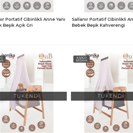
nır Portatif Cibinlikli Anne Yanı
Sallanır Portatif Cibinlikli 
 Beşik Açık Gri
Bebek Beşik Kahverengi
GO
KARGO
VA
BEDAVA
TÜKENDİ
TÜKENDİ