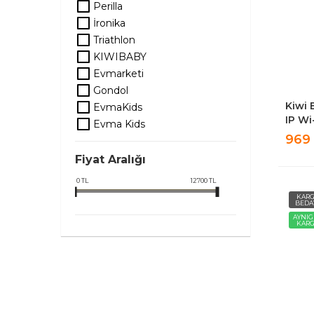
Perilla
İronika
Triathlon
KIWIBABY
Evmarketi
Gondol
Kiwi 
EvmaKids
IP Wi
Evma Kids
969
Fiyat Aralığı
0
TL
12700
TL
KAR
BEDA
AYNI
KAR