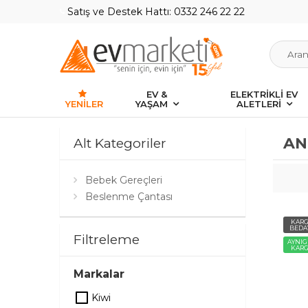
Satış ve Destek Hattı: 0332 246 22 22
EV &
ELEKTRİKLİ EV
YENILER
YAŞAM
ALETLERİ
AN
Alt Kategoriler
Bebek Gereçleri
Beslenme Çantası
KAR
BEDA
Filtreleme
AYNI
KAR
Markalar
Kiwi