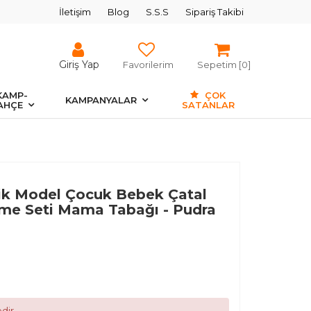
İletişim
Blog
S.S.S
Sipariş Takibi
Giriş Yap
Favorilerim
Sepetim [
0
]
KAMP-
ÇOK
KAMPANYALAR
AHÇE
SATANLAR
cik Model Çocuk Bebek Çatal
me Seti Mama Tabağı - Pudra
dir.