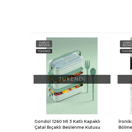
KARGO
KARG
BEDAVA
BEDAV
TÜKENDİ
TÜKEN
İ
TÜKENDİ
tu Kbaby-85
Gondol 1260 Ml 3 Katlı Kapaklı
İronik
Çatal Bıçaklı Beslenme Kutusu
Bölmel