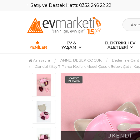
Satış ve Destek Hattı: 0332 246 22 22
EV &
ELEKTRİKLİ EV
YENILER
YAŞAM
ALETLERİ
Anasayfa
ANNE, BEBEK ÇOCUK
Beslenme Çant
Gondol Kitty 7 Parça Kedicik Model Çocuk Bebek Çatal K
KARGO
BEDAVA
TÜKENDİ