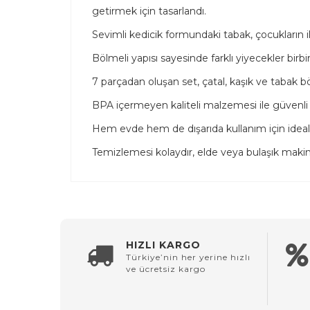
getirmek için tasarlandı.
Sevimli kedicik formundaki tabak, çocukların i
Bölmeli yapısı sayesinde farklı yiyecekler birbir
7 parçadan oluşan set, çatal, kaşık ve tabak b
BPA içermeyen kaliteli malzemesi ile güvenli 
Hem evde hem de dışarıda kullanım için ideal, h
Temizlemesi kolaydır, elde veya bulaşık makine
HIZLI KARGO
Türkiye’nin her yerine hızlı
ve ücretsiz kargo