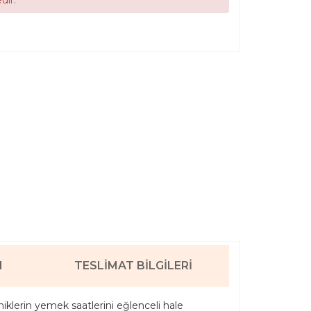
I
TESLIMAT BILGILERI
niklerin yemek saatlerini eğlenceli hale