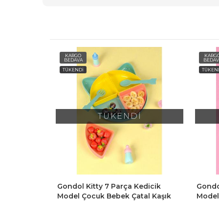
KARGO
KARG
BEDAVA
BEDAV
TÜKENDİ
TÜKEN
TÜKENDİ
 Kapaklı
Gondol Kitty 7 Parça Kedicik
Gondol
e Kutusu
Model Çocuk Bebek Çatal Kaşık
Model
abı - Kahve
Tabak Yemek Beslenme Seti
Tabak
Mama Tabağı - Sarı
Mama 