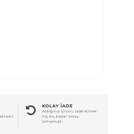
KOLAY İADE
Aldığınız ürünü iade etmek
aktadır
hiç bu kadar kolay
olmamıştı