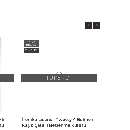
KARGO
KARGO
BEDAVA
BEDAVA
TÜKENDİ
TÜKENDİ
TÜKENDİ
lı
İronika Lisanslı Tweety 4 Bölmeli
İronika Lis
su
Kaşık Çatallı Beslenme Kutusu
Bölmeli Kaş