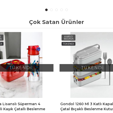
Çok Satan Ürünler
O
KARGO
A
BEDAVA
Dİ
TÜKENDİ
TÜKENDİ
TÜKENDİ
a Lisanslı Süperman 4
Gondol 1260 Ml 3 Katlı Kapak
i Kaşık Çatallı Beslenme
Çatal Bıçaklı Beslenme Kutu