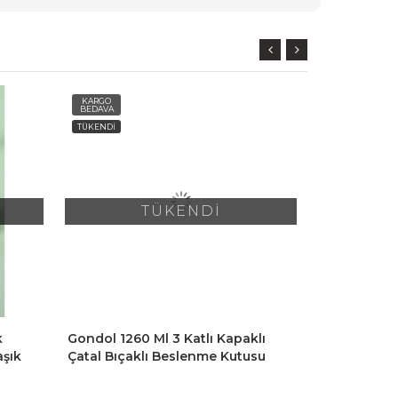
KARGO
KARGO
BEDAVA
BEDAVA
TÜKENDİ
TÜKENDİ
TÜKENDİ
k
Gondol 1260 Ml 3 Katlı Kapaklı
Gondol 1260
şık
Çatal Bıçaklı Beslenme Kutusu
Çatal Bıçak
Lunch Box Beslenme Kabı -
Lunch Box B
Pembe