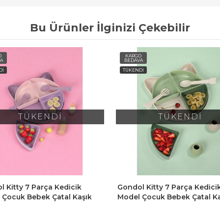
Bu Ürünler İlginizi Çekebilir
O
KARGO
A
BEDAVA
Dİ
TÜKENDİ
TÜKENDİ
TÜKENDİ
 Kitty 7 Parça Kedicik
Gondol Kitty 7 Parça Kedici
 Çocuk Bebek Çatal Kaşık
Model Çocuk Bebek Çatal Ka
 Yemek Beslenme Seti
Tabak Yemek Beslenme Seti
Tabağı - Mor Pembe
Mama Tabağı - Yeşil