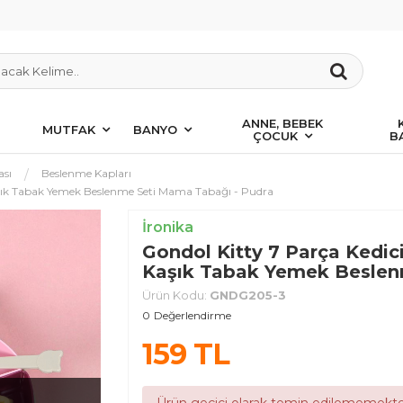
ANNE, BEBEK
MUTFAK
BANYO
ÇOCUK
B
ası
Beslenme Kapları
aşık Tabak Yemek Beslenme Seti Mama Tabağı - Pudra
İronika
Gondol Kitty 7 Parça Kedi
Kaşık Tabak Yemek Beslen
Ürün Kodu:
GNDG205-3
0
Değerlendirme
159
TL
Ürün geçici olarak temin edilememekte