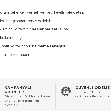
lgisini çekerken yemek yemeyi keyifli hale getirir.
ine karışmadan servis edilebilir.
ölümleri ile tam bir
beslenme seti
sunar.
kullanım sağlar.
afif ve taşınabilir bir
mama tabağı
dır.
sinde yıkanabilir.
KAMPANYALI
GÜVENLİ ÖDEME
ÜRÜNLER
Sİtemiz 128Mbit SSL
Birbirinden farklı marka ve
sertifikası ile korunm
ürünler için indirimli
fiyatlar