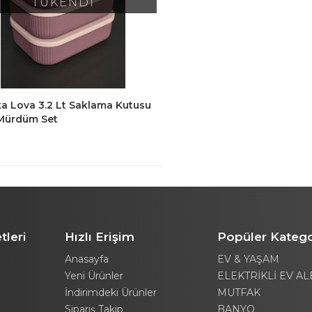
TÜKENDİ
ka Lova 3.2 Lt Saklama Kutusu
 Mürdüm Set
tleri
Hızlı Erişim
Popüler Katego
Anasayfa
EV & YAŞAM
Yeni Ürünler
ELEKTRİKLİ EV AL
İndirimdeki Ürünler
MUTFAK
Sipariş Takip
BANYO