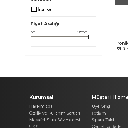
İronika
Fiyat Aralığı
0
TL
12700
TL
İroni
3'lü
Kurumsal
Müşteri Hizme
Hakkımızda
Üye Girişi
Gizlilik ve Kullanım Şartları
İletişim
Mesafeli Satış Sözleşmesi
Sipariş Takibi
S.S.S.
Garanti ve İade