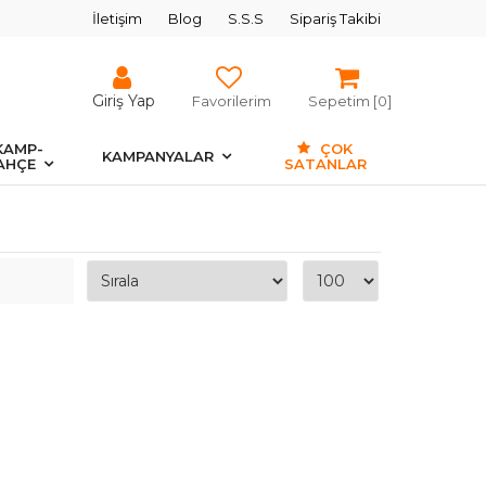
İletişim
Blog
S.S.S
Sipariş Takibi
Giriş Yap
Favorilerim
Sepetim [
0
]
KAMP-
ÇOK
KAMPANYALAR
AHÇE
SATANLAR