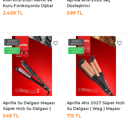
Kiwi Khs-2081 Nemli Ve
Aprilla Ahs-2026 Saç
Kuru Fonksiyonlu Dijital
Düzleştirici
Göstergeli BLDC Motor Fön
2,409 TL
599 TL
Çekme Ve Saç Düzleştirici
KARGO
KARGO
BEDAVA
BEDAVA
AYNIGÜN
AYNIGÜN
KARGO
KARGO
Aprilla Su Dalgası Maşası
Aprilla Ahs 2027 Süper Hızlı
Süper Hızlı Su Dalgası (
Su Dalgası ( Wag ) Maşası
Wag ) Maşası Ahs 2028
549 TL
715 TL