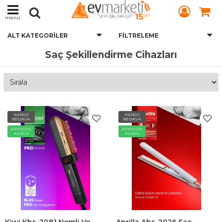
menü
ALT KATEGORILER
FILTRELEME
Saç Şekillendirme Cihazları
KARGO
KARGO
BEDAVA
BEDAVA
AYNIGÜN
AYNIGÜN
KARGO
KARGO