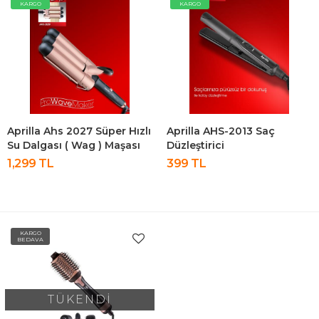
KARGO
KARGO
Aprilla Ahs 2027 Süper Hızlı
Aprilla AHS-2013 Saç
Su Dalgası ( Wag ) Maşası
Düzleştirici
1,299 TL
399 TL
KARGO
BEDAVA
TÜKENDİ