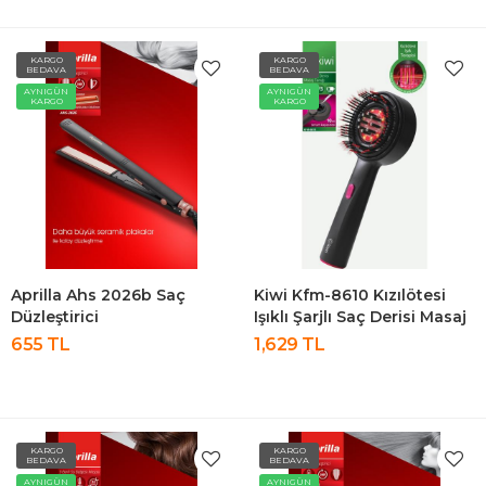
KARGO
KARGO
BEDAVA
BEDAVA
AYNIGÜN
AYNIGÜN
KARGO
KARGO
Aprilla Ahs 2026b Saç
Kiwi Kfm-8610 Kızılötesi
Düzleştirici
Işıklı Şarjlı Saç Derisi Masaj
Tarağı
655 TL
1,629 TL
KARGO
KARGO
BEDAVA
BEDAVA
AYNIGÜN
AYNIGÜN