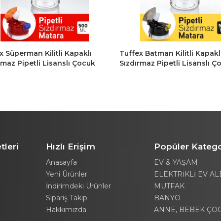
x Süperman Kilitli Kapaklı
Tuffex Batman Kilitli Kapakl
rmaz Pipetli Lisanslı Çocuk
Sızdırmaz Pipetli Lisanslı Ç
 Matara 500 Ml
Suluk Matara 500 Ml
tleri
Hızlı Erişim
Popüler Katego
Anasayfa
EV & YAŞAM
Yeni Ürünler
ELEKTRİKLİ EV AL
İndirimdeki Ürünler
MUTFAK
Sipariş Takip
BANYO
Hakkımızda
ANNE, BEBEK ÇO