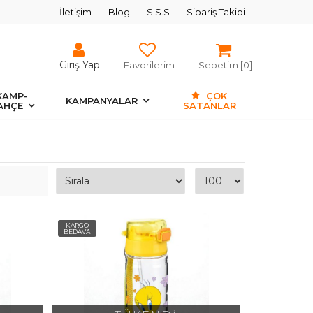
İletişim
Blog
S.S.S
Sipariş Takibi
Giriş Yap
Favorilerim
Sepetim [
0
]
KAMP-
ÇOK
KAMPANYALAR
AHÇE
SATANLAR
KARGO
BEDAVA