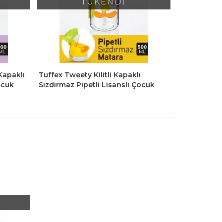
TÜKENDİ
 Kapaklı
Tuffex Tweety Kilitli Kapaklı
ocuk
Sızdırmaz Pipetli Lisanslı Çocuk
Suluk Matara 500 Ml