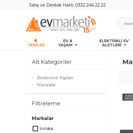
Satış ve Destek Hattı: 0332 246 22 22
EV &
ELEKTRİKLİ EV
YENILER
YAŞAM
ALETLERİ
Ma
Alt Kategoriler
Beslenme Kapları
Mataralar
KAR
BEDA
Filtreleme
Markalar
İronika