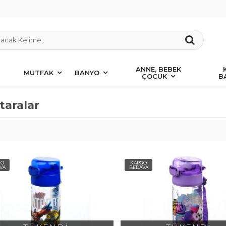
ANNE, BEBEK
MUTFAK
BANYO
ÇOCUK
B
taralar
GO
KARGO
VA
BEDAVA