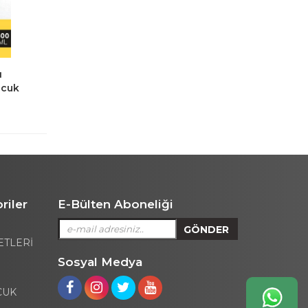
ı
ocuk
riler
E-Bülten Aboneliği
ETLERİ
Sosyal Medya
CUK