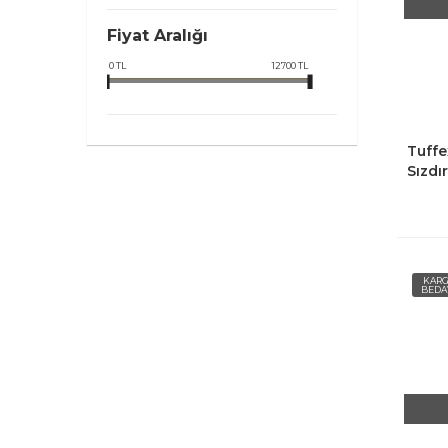
Fiyat Aralığı
0
TL
12700
TL
Tuffe
Sızdı
Suluk
KAR
BEDA