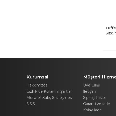
Tuffe
Sızdı
Suluk
Kurumsal
Müşteri Hizme
Hakkımızda
Üye Girişi
Gizlilik ve Kullanım Şartları
İletişim
Mesafeli Satış Sözleşmesi
Sipariş Takibi
S.S.S.
Garanti ve İade
Kolay İade