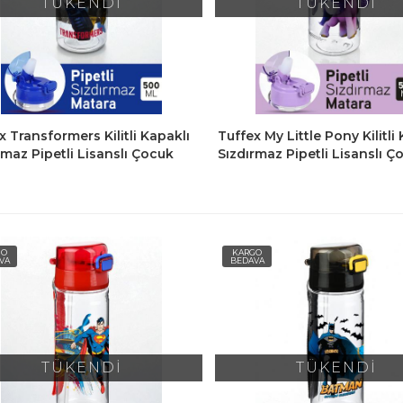
TÜKENDİ
TÜKENDİ
x Transformers Kilitli Kapaklı
Tuffex My Little Pony Kilitli
rmaz Pipetli Lisanslı Çocuk
Sızdırmaz Pipetli Lisanslı Ç
 Matara 500 Ml
Suluk Matara 500 Ml
GO
KARGO
VA
BEDAVA
TÜKENDİ
TÜKENDİ