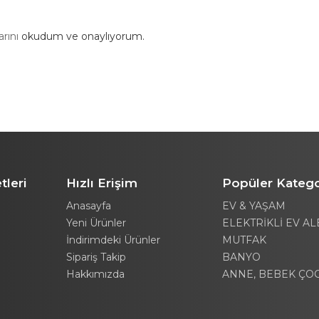
arını
okudum ve onaylıyorum.
tleri
Hızlı Erişim
Popüler Katego
Anasayfa
EV & YAŞAM
Yeni Ürünler
ELEKTRİKLİ EV AL
İndirimdeki Ürünler
MUTFAK
Sipariş Takip
BANYO
Hakkımızda
ANNE, BEBEK ÇO