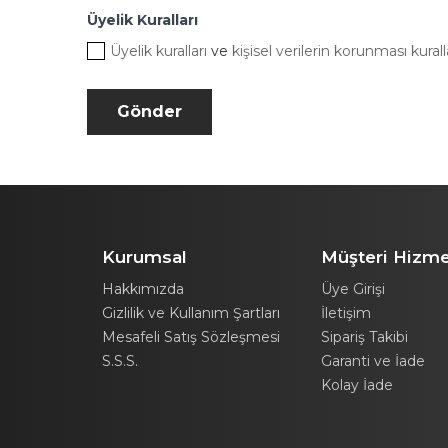
Üyelik Kuralları
Üyelik kuralları
ve
kişisel verilerin korunması kurall
Kurumsal
Müşteri Hizme
Hakkımızda
Üye Girişi
Gizlilik ve Kullanım Şartları
İletişim
Mesafeli Satış Sözleşmesi
Sipariş Takibi
S.S.S.
Garanti ve İade
Kolay İade