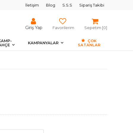
İletişim
Blog
S.S.S
Sipariş Takibi
Giriş Yap
Favorilerim
Sepetim [
0
]
KAMP-
ÇOK
KAMPANYALAR
AHÇE
SATANLAR