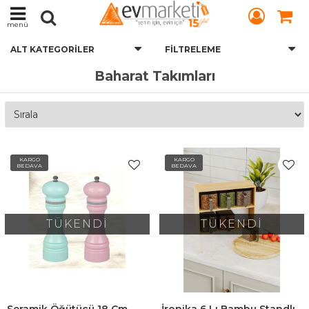
menü
ALT KATEGORILER
FILTRELEME
Baharat Takımları
KARGO
KARGO
BEDAVA
BEDAVA
TÜKENDİ
TÜKENDİ