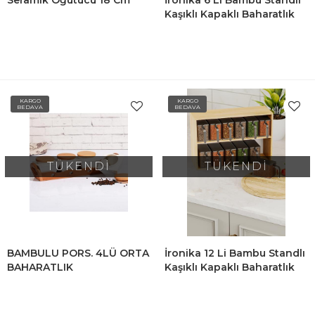
Seramik Öğütücü 18 Cm
İronika 6 Lı Bambu Standlı
Kaşıklı Kapaklı Baharatlık
Baharat Saklama Kutusu
Seti
KARGO
KARGO
BEDAVA
BEDAVA
TÜKENDİ
TÜKENDİ
BAMBULU PORS. 4LÜ ORTA
İronika 12 Li Bambu Standlı
BAHARATLIK
Kaşıklı Kapaklı Baharatlık
Baharat Saklama Kutusu
Seti