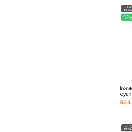
KAR
BEDA
AYNI
KAR
İroni
Oyunc
Sakla
544
3lü S
KAR
BEDA