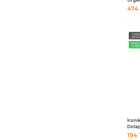
Çamaş
474
Düzen
KAR
BEDA
AYNI
KAR
İroni
Dolap
Çama
194
Düzen