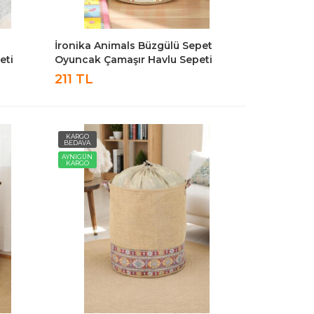
İronika Animals Büzgülü Sepet
eti
Oyuncak Çamaşır Havlu Sepeti
 Sepeti
Yuvarlak Temiz Kirli Çamaşır Sepeti
211 TL
KARGO
BEDAVA
AYNIGÜN
KARGO