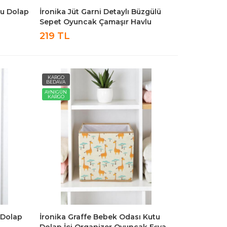
tu Dolap
İronika Jüt Garni Detaylı Büzgülü
Sepet Oyuncak Çamaşır Havlu
Sepeti Yuvarlak Temiz Kirli Çamaşır
219 TL
Sepeti
KARGO
BEDAVA
AYNIGÜN
KARGO
 Dolap
İronika Graffe Bebek Odası Kutu
Dolap İçi Organizer Oyuncak Eşya