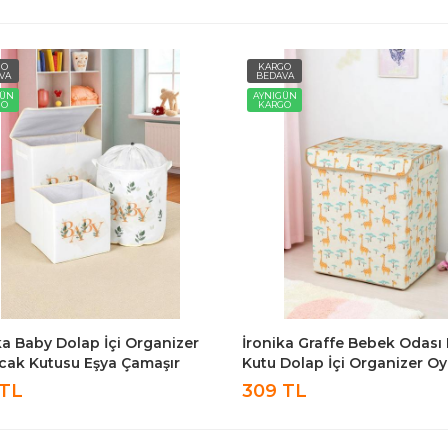
GO
KARGO
VA
BEDAVA
GÜN
AYNIGÜN
GO
KARGO
ka Baby Dolap İçi Organizer
İronika Graffe Bebek Odası
ak Kutusu Eşya Çamaşır
Kutu Dolap İçi Organizer O
ma Sepeti Düzenleyici Kutu
Eşya Çamaşır Saklama Kutu
 TL
309 TL
et
Düzenleyici