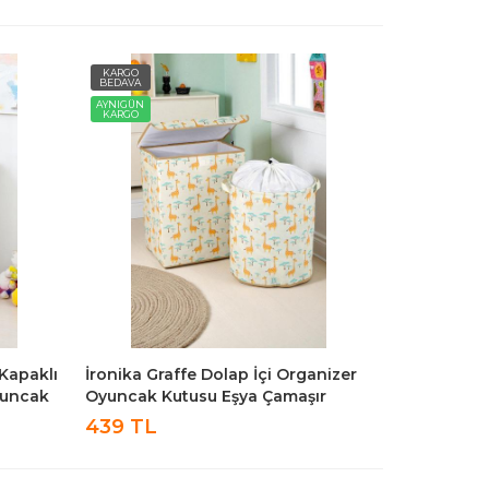
KARGO
BEDAVA
AYNIGÜN
KARGO
 Kapaklı
İronika Graffe Dolap İçi Organizer
yuncak
Oyuncak Kutusu Eşya Çamaşır
su
Saklama Sepeti Düzenleyici Kutu 2li
439 TL
Set