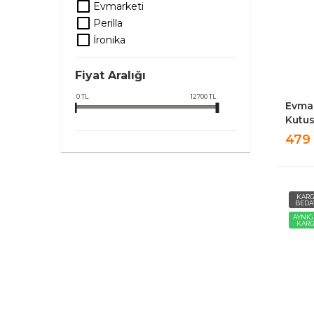
Evmarketi
Perilla
İronika
Fiyat Aralığı
0
TL
12700
TL
Evmar
Kutus
Sakl
479
KAR
BEDA
AYNI
KAR