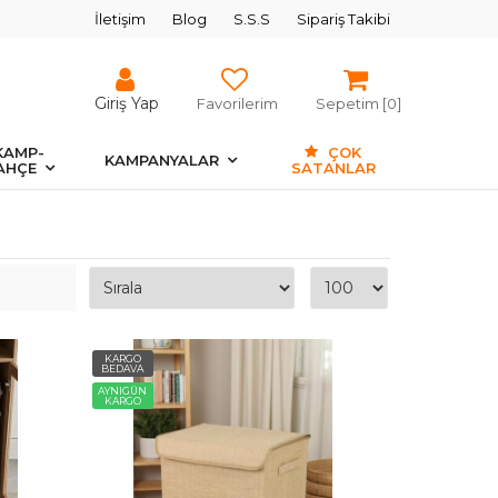
İletişim
Blog
S.S.S
Sipariş Takibi
Giriş Yap
Favorilerim
Sepetim [
0
]
KAMP-
ÇOK
KAMPANYALAR
AHÇE
SATANLAR
KARGO
BEDAVA
AYNIGÜN
KARGO