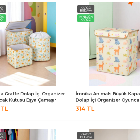
GO
KARGO
VA
BEDAVA
GÜN
AYNIGÜN
GO
KARGO
ka Graffe Dolap İçi Organizer
İronika Animals Büyük Kapa
ak Kutusu Eşya Çamaşır
Dolap İçi Organizer Oyunca
ma Sepeti Düzenleyici Kutu
Çamaşır Saklama Kutusu
 TL
314 TL
et
Düzenleyici
GO
KARGO
VA
BEDAVA