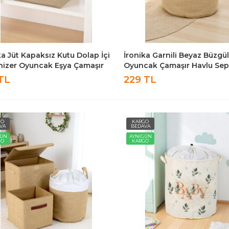
ka Jüt Kapaksız Kutu Dolap İçi
İronika Garnili Beyaz Büzgü
izer Oyuncak Eşya Çamaşır
Oyuncak Çamaşır Havlu Sep
ma Kutusu Düzenleyici
Yuvarlak Temiz Kirli Çamaşır
TL
229 TL
0X30 Cm
GO
KARGO
VA
BEDAVA
GÜN
AYNIGÜN
GO
KARGO