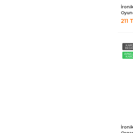
İroni
Oyunc
Yuvar
211 
KAR
BEDA
AYNI
KAR
İroni
Organ