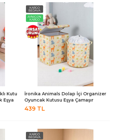
KARGO
BEDAVA
AYNIGÜN
KARGO
klı Kutu
İronika Animals Dolap İçi Organizer
k Eşya
Oyuncak Kutusu Eşya Çamaşır
Saklama Sepeti Düzenleyici Kutu 2li
439 TL
Set
KARGO
BEDAVA