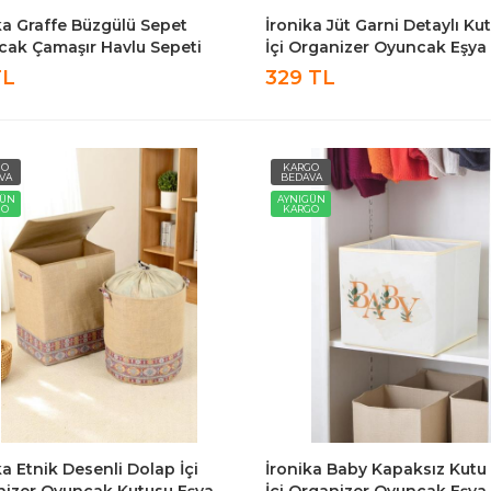
ka Graffe Büzgülü Sepet
İronika Jüt Garni Detaylı Ku
ak Çamaşır Havlu Sepeti
İçi Organizer Oyuncak Eşya
lak Temiz Kirli Çamaşır Sepeti
Çamaşır Saklama Kutusu
TL
329 TL
Düzenleyici
GO
KARGO
VA
BEDAVA
GÜN
AYNIGÜN
GO
KARGO
ka Etnik Desenli Dolap İçi
İronika Baby Kapaksız Kutu
izer Oyuncak Kutusu Eşya
İçi Organizer Oyuncak Eşya