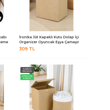
kabı
İronika Jüt Kapaklı Kutu Dolap İçi
fleme
Organizer Oyuncak Eşya Çamaşır
Saklama Kutusu Düzenleyici
309 TL
35X42X23
KARGO
BEDAVA
AYNIGÜN
KARGO