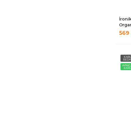
İroni
Organ
Çamaş
569
Düzen
KAR
BEDA
AYNI
KAR