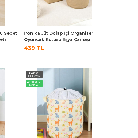
lü Sepet
İronika Jüt Dolap İçi Organizer
eti
Oyuncak Kutusu Eşya Çamaşır
 Sepeti
Saklama Sepeti Düzenleyici Kutu 2li
439 TL
Set
KARGO
BEDAVA
AYNIGÜN
KARGO