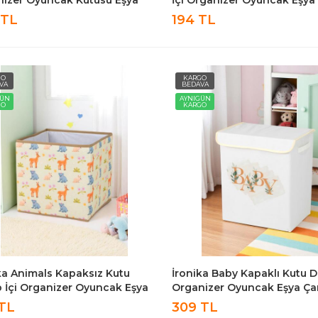
ır Saklama Sepeti
Çamaşır Saklama Kutusu
 TL
194 TL
leyici Kutu 2li Set
Düzenleyici 30X30X30
GO
KARGO
VA
BEDAVA
GÜN
AYNIGÜN
GO
KARGO
ka Animals Kapaksız Kutu
İronika Baby Kapaklı Kutu D
 İçi Organizer Oyuncak Eşya
Organizer Oyuncak Eşya Ça
şır Saklama Kutusu
Saklama Kutusu Düzenleyic
 TL
309 TL
leyici 30X30X30