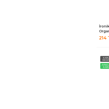
İroni
Organ
Sakla
214 
30X3
KAR
BEDA
AYNI
KAR