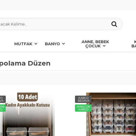
ANNE, BEBEK
MUTFAK
BANYO
ÇOCUK
B
polama Düzen
GO
KARGO
VA
BEDAVA
GÜN
AYNIGÜN
GO
KARGO