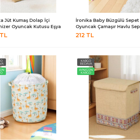
ka Jüt Kumaş Dolap İçi
İronika Baby Büzgülü Sepet
izer Oyuncak Kutusu Eşya
Oyuncak Çamaşır Havlu Sep
ır Saklama Sepeti
Yuvarlak Temiz Kirli Çamaşır
 TL
212 TL
leyici Kutu 3lü Set
GO
KARGO
VA
BEDAVA
GÜN
AYNIGÜN
GO
KARGO