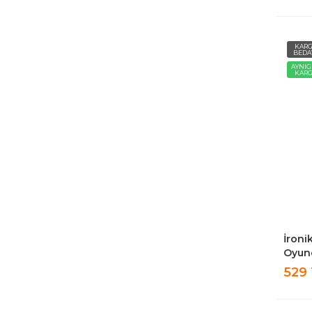
KAR
BEDA
AYNI
KAR
İroni
Oyunc
Sakla
529
3lü S