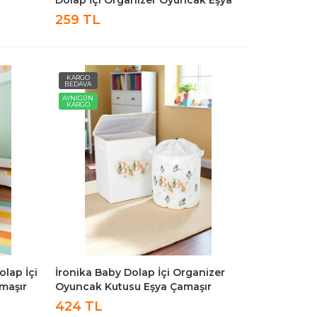
Çamaşır Saklama Kutusu
259 TL
Düzenleyici 30x30x30
KARGO
BEDAVA
AYNIGÜN
KARGO
olap İçi
İronika Baby Dolap İçi Organizer
maşır
Oyuncak Kutusu Eşya Çamaşır
i
Saklama Sepeti Düzenleyici Kutu 2li
424 TL
Set