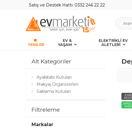
Satış ve Destek Hattı: 0332 246 22 22
EV &
ELEKTRİKLİ EV
YENILER
YAŞAM
ALETLERİ
De
Alt Kategoriler
Ayakkabı Kutuları
Makyaj Organizerleri
Saklama Kutuları
KAR
BEDA
AYNI
KAR
Filtreleme
Markalar