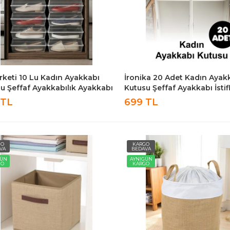
keti 10 Lu Kadın Ayakkabı
İronika 20 Adet Kadın Ayak
u Şeffaf Ayakkabılık Ayakkabı
Kutusu Şeffaf Ayakkabı İsti
ama Kutusu
Saklama Kutusu
 TL
699 TL
GO
KARGO
VA
BEDAVA
GÜN
AYNIGÜN
GO
KARGO