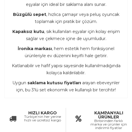
eşyalar için ideal bir saklama alanı sunar.
Büzgülü sepet
, hızlıca çamaşır veya peluş oyuncak
toplamak için pratik bir çözüm.
Kapaksız kutu
, sık kullanılan eşyalar için kolay erişim
sağlar ve çekmece içine de uyumludur.
İronika markası
, hem estetik hem fonksiyonel
ürünleriyle ev düzenini keyifli hale getirir.
Katlanabilir ve hafif yapısı sayesinde kullanılmadığında
kolayca kaldırılabilir.
Uygun
saklama kutusu fiyatları
arayan ebeveynler
için, bu 3'lü set ekonomik ve kullanışlı bir tercihtir!
HIZLI KARGO
KAMPANYALI
Türkiye’nin her yerine
ÜRÜNLER
hızlı ve ücretsiz kargo
Birbirinden farklı
marka ve ürünler için
indirimli fiyatlar