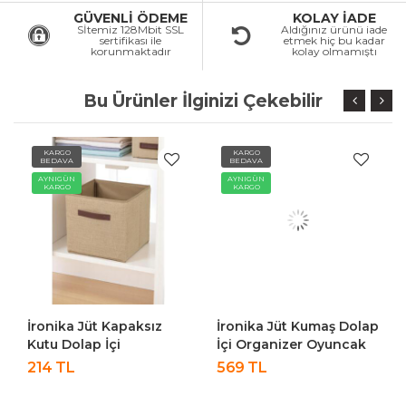
GÜVENLİ ÖDEME
KOLAY İADE
Sİtemiz 128Mbit SSL
Aldığınız ürünü iade
sertifikası ile
etmek hiç bu kadar
korunmaktadır
kolay olmamıştı
Bu Ürünler İlginizi Çekebilir
KARGO
KARGO
BEDAVA
BEDAVA
AYNIGÜN
AYNIGÜN
KARGO
KARGO
İronika Jüt Kapaksız
İronika Jüt Kumaş Dolap
Kutu Dolap İçi
İçi Organizer Oyuncak
Organizer Oyuncak
Kutusu Eşya Çamaşır
214 TL
569 TL
Eşya Çamaşır Saklama
Saklama Sepeti
Kutusu Düzenleyici
Düzenleyici Kutu 3lü Set