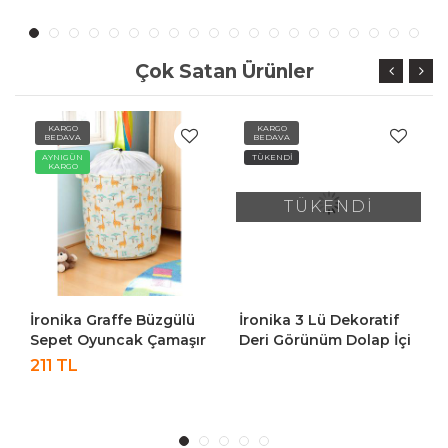
30X30X30 Cm
Çok Satan Ürünler
KARGO
KARGO
BEDAVA
BEDAVA
AYNIGÜN
TÜKENDİ
KARGO
TÜKENDİ
İronika Graffe Büzgülü
İronika 3 Lü Dekoratif
Sepet Oyuncak Çamaşır
Deri Görünüm Dolap İçi
Havlu Sepeti Yuvarlak
Düzenleyici Saklama
211 TL
Temiz Kirli Çamaşır
Kutusu Mutfak Banyo
Sepeti
Organizer Sepet
Antrasit