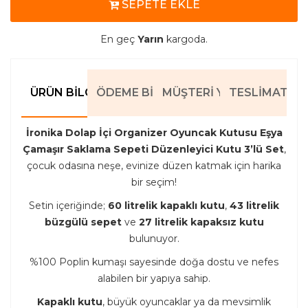
SEPETE EKLE
En geç
Yarın
kargoda.
ÜRÜN BILGILERI
ÖDEME BILGILERI
MÜŞTERI YORUMLARI
TESLIMAT BIL
İronika Dolap İçi Organizer Oyuncak Kutusu Eşya
Çamaşır Saklama Sepeti Düzenleyici Kutu 3’lü Set
,
çocuk odasına neşe, evinize düzen katmak için harika
bir seçim!
Setin içeriğinde;
60 litrelik kapaklı kutu
,
43 litrelik
büzgülü sepet
ve
27 litrelik kapaksız kutu
bulunuyor.
%100 Poplin kumaşı sayesinde doğa dostu ve nefes
alabilen bir yapıya sahip.
Kapaklı kutu
, büyük oyuncaklar ya da mevsimlik