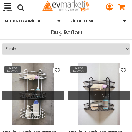
menü
ALT KATEGORILER
FILTRELEME
Duş Rafları
KARGO
KARGO
BEDAVA
BEDAVA
TÜKENDİ
TÜKENDİ