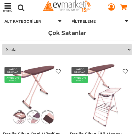
menü
ALT KATEGORILER
FILTRELEME
Çok Satanlar
KARGO
KARGO
BEDAVA
BEDAVA
AYNIGÜN
AYNIGÜN
KARGO
KARGO