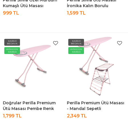
Perilla Silvia Özel Mürdüm
Perilla Silvia Ütü Masası
Kumaşlı Ütü Masası
İronika Kalın Borulu
Kurutmalık Set
999 TL
1,599 TL
KARGO
KARGO
BEDAVA
BEDAVA
AYNIGÜN
AYNIGÜN
KARGO
KARGO
Doğrular Perilla Premium
Perilla Premium Ütü Masası
Ütü Masası Pembe Renk
- Mandal Sepetli
Kurutmalık-Pembe Set
1,799 TL
2,349 TL