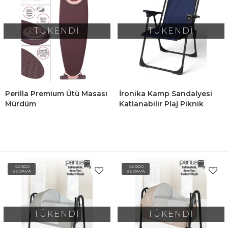
TÜKENDİ
TÜKENDİ
Perilla Premium Ütü Masası
İronika Kamp Sandalyesi
Mürdüm
Katlanabilir Plaj Piknik
Sandalyesi Lacivert
KARGO
KARGO
BEDAVA
BEDAVA
TÜKENDİ
TÜKENDİ