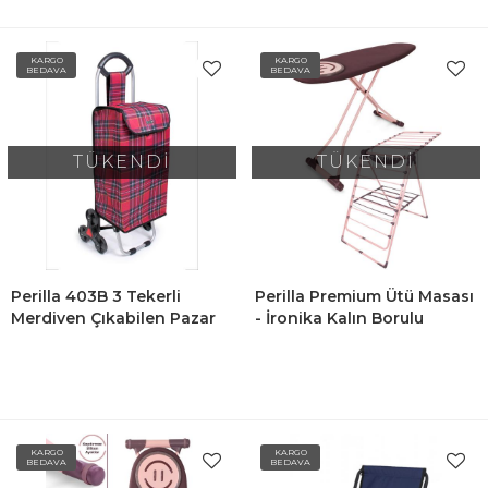
KARGO
KARGO
BEDAVA
BEDAVA
TÜKENDİ
TÜKENDİ
Perilla 403B 3 Tekerli
Perilla Premium Ütü Masası
Merdiven Çıkabilen Pazar
- İronika Kalın Borulu
Arabası 3 Tekerli Alışveriş
Kurutmalık Set
Sepeti Kırmızı
KARGO
KARGO
BEDAVA
BEDAVA