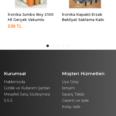
İronika Jumbo Boy 2100
İronika Kapaklı Erzak
Ml Gerçek Vakumlu
Bakliyat Saklama Kabı
Silikon Kapaklı Kristal
Kare Saklama Kutusu
539 TL
Erzak Bakliyat Saklama
Seti 24 Adet 1900-1300-
Kabı Seti Baharatlık 12
650 ML
Adet Şeffaf
Kurumsal
Müşteri Hizmetleri
Hakkımızda
Üye Girişi
Gizlilik ve Kullanım Şartları
İletişim
Mesafeli Satış Sözleşmesi
Sipariş Takibi
S.S.S.
Garanti ve İade
Kolay İade