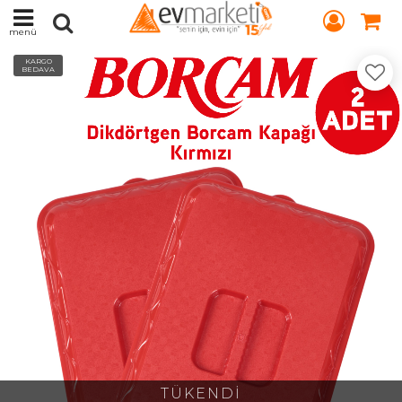
menü
KARGO
BEDAVA
TÜKENDİ