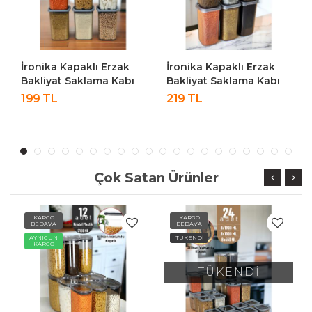
İronika Kapaklı Erzak
İronika Kapaklı Erzak
Bakliyat Saklama Kabı
Bakliyat Saklama Kabı
Kare Saklama Kutusu
Kare Saklama Kutusu
199 TL
219 TL
Seti 6 Adet 1300 ML
Seti 6 Adet 1400 ML
Çok Satan Ürünler
KARGO
KARGO
BEDAVA
BEDAVA
AYNIGÜN
TÜKENDİ
KARGO
TÜKENDİ