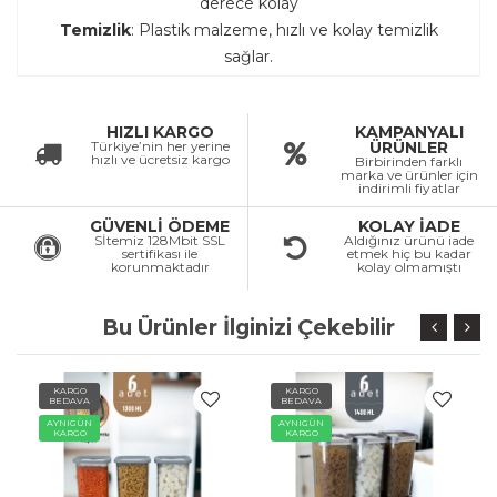
derece kolay
Temizlik
: Plastik malzeme, hızlı ve kolay temizlik
sağlar.
HIZLI KARGO
KAMPANYALI
Türkiye’nin her yerine
ÜRÜNLER
hızlı ve ücretsiz kargo
Birbirinden farklı
marka ve ürünler için
indirimli fiyatlar
GÜVENLİ ÖDEME
KOLAY İADE
Sİtemiz 128Mbit SSL
Aldığınız ürünü iade
sertifikası ile
etmek hiç bu kadar
korunmaktadır
kolay olmamıştı
Bu Ürünler İlginizi Çekebilir
KARGO
KARGO
BEDAVA
BEDAVA
AYNIGÜN
AYNIGÜN
KARGO
KARGO