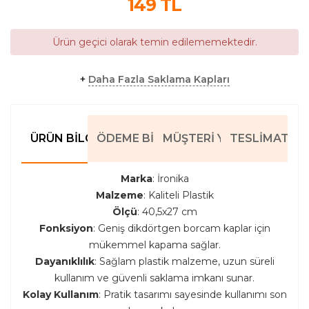
149
TL
Ürün geçici olarak temin edilememektedir.
+
Daha Fazla Saklama Kapları
ÜRÜN BILGILERI
ÖDEME BILGILERI
MÜŞTERI YORUMLARI
TESLIMAT BIL
Marka
: İronika
Malzeme
: Kaliteli Plastik
Ölçü
: 40,5x27 cm
Fonksiyon
: Geniş dikdörtgen borcam kaplar için
mükemmel kapama sağlar.
Dayanıklılık
: Sağlam plastik malzeme, uzun süreli
kullanım ve güvenli saklama imkanı sunar.
Kolay Kullanım
: Pratik tasarımı sayesinde kullanımı son