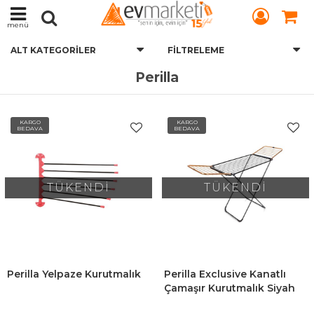
menü
ALT KATEGORILER
FILTRELEME
Perilla
KARGO
KARGO
BEDAVA
BEDAVA
TÜKENDİ
TÜKENDİ
Perilla Yelpaze Kurutmalık
Perilla Exclusive Kanatlı
Çamaşır Kurutmalık Siyah
Renk