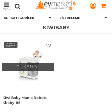
menü
ALT KATEGORILER
FILTRELEME
KIWIBABY
KARGO
BEDAVA
TÜKENDİ
Kiwi Baby Mama Robotu
Kbaby-85