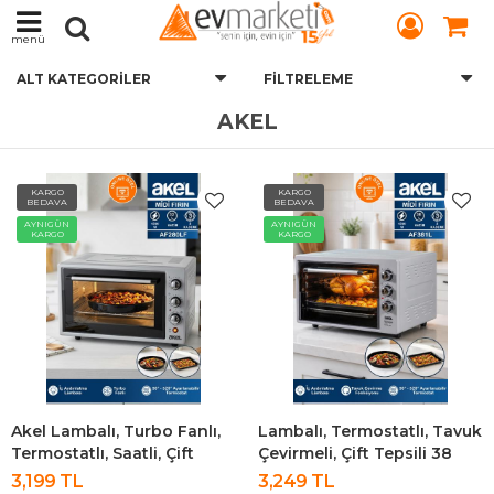
menü
ALT KATEGORILER
FILTRELEME
AKEL
KARGO
KARGO
BEDAVA
BEDAVA
AYNIGÜN
AYNIGÜN
KARGO
KARGO
Akel Lambalı, Turbo Fanlı,
Lambalı, Termostatlı, Tavuk
Termostatlı, Saatli, Çift
Çevirmeli, Çift Tepsili 38
Tepsili 32 Litre Midi Fırın
Litre Midi Fırın Af381l
3,199 TL
3,249 TL