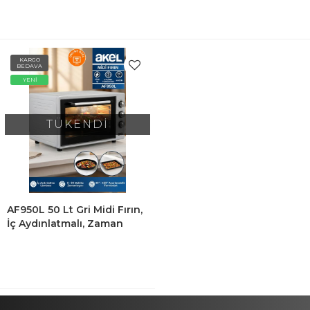
AF280LF
KARGO
BEDAVA
YENİ
TÜKENDİ
AF950L 50 Lt Gri Midi Fırın,
İç Aydınlatmalı, Zaman
Ayarlı, Izgara Ve Fırın, 2
Tepsi 1 Tel Izgara