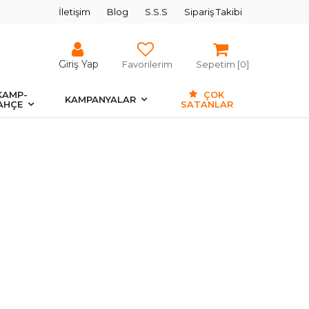
İletişim
Blog
S.S.S
Sipariş Takibi
Giriş Yap
Favorilerim
Sepetim [
0
]
KAMP-
ÇOK
KAMPANYALAR
AHÇE
SATANLAR