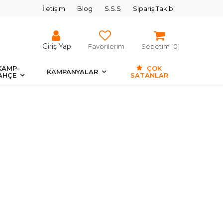
İletişim
Blog
S.S.S
Sipariş Takibi
Giriş Yap
Favorilerim
Sepetim [
0
]
KAMP-
ÇOK
KAMPANYALAR
AHÇE
SATANLAR