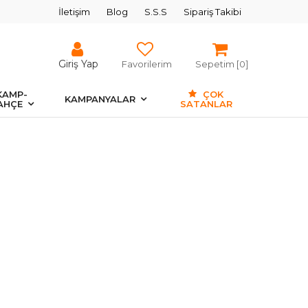
İletişim
Blog
S.S.S
Sipariş Takibi
Giriş Yap
Favorilerim
Sepetim [
0
]
KAMP-
ÇOK
KAMPANYALAR
AHÇE
SATANLAR