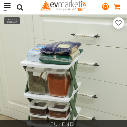
menü
KARGO
BEDAVA
TÜKENDİ