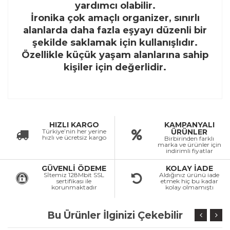
yardımcı olabilir.
İronika çok amaçlı organizer, sınırlı
alanlarda daha fazla eşyayı düzenli bir
şekilde saklamak için kullanışlıdır.
Özellikle küçük yaşam alanlarına sahip
kişiler için değerlidir.
HIZLI KARGO
KAMPANYALI
Türkiye’nin her yerine
ÜRÜNLER
hızlı ve ücretsiz kargo
Birbirinden farklı
marka ve ürünler için
indirimli fiyatlar
GÜVENLİ ÖDEME
KOLAY İADE
Sİtemiz 128Mbit SSL
Aldığınız ürünü iade
sertifikası ile
etmek hiç bu kadar
korunmaktadır
kolay olmamıştı
Bu Ürünler İlginizi Çekebilir