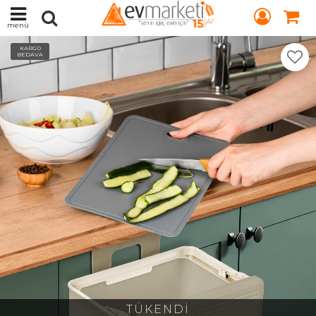
menü
KARGO
BEDAVA
TÜKENDİ