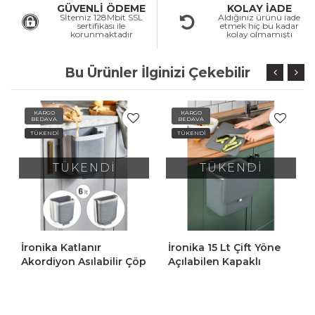
GÜVENLİ ÖDEME
KOLAY İADE
Sİtemiz 128Mbit SSL
Aldığınız ürünü iade
sertifikası ile
etmek hiç bu kadar
korunmaktadır
kolay olmamıştı
Bu Ürünler İlginizi Çekebilir
KARGO
KARGO
BEDAVA
BEDAVA
TÜKENDİ
TÜKENDİ
TÜKENDİ
TÜKENDİ
İronika 15 Lt Çift Yöne
İronika 15 Lt Çift Yöne
Açılabilen Kapaklı
Açılabilen Kapaklı
Dolap Askılı Ve Tezgah
Dolap Askılı Ve Tezgah
Üstü Mutfak Banyo
Üstü Mutfak Banyo
Lavabo Çöp Kovası -Gri
Lavabo Çöp Kovası -