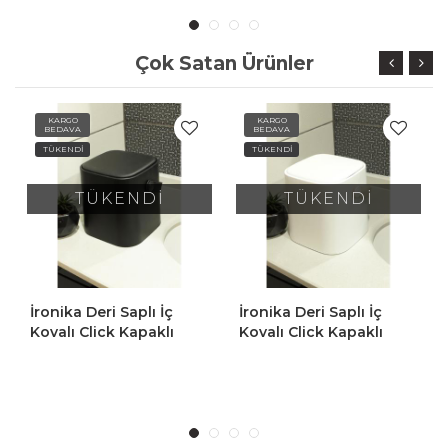
Siyah
Çok Satan Ürünler
KARGO
KARGO
BEDAVA
BEDAVA
TÜKENDİ
TÜKENDİ
TÜKENDİ
TÜKENDİ
İronika Deri Saplı İç
İronika Katlanır
Kovalı Click Kapaklı
Akordiyon Asılabilir Çöp
Mutfak Banyo Tuvalet
Kovası Tezgah Askılı
Çöp Kovası 4 LT Çöp
Çöp 6 Lt
Kutusu Beyaz