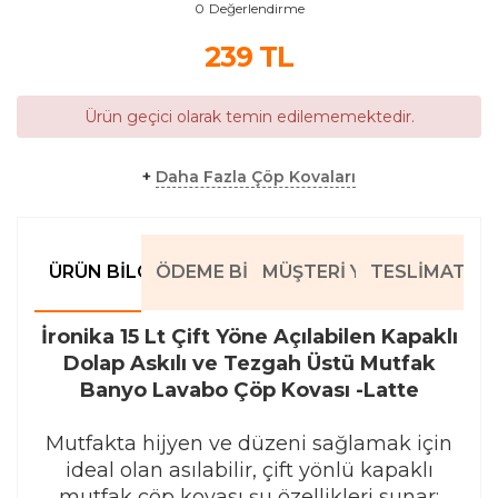
0
Değerlendirme
239
TL
Ürün geçici olarak temin edilememektedir.
+
Daha Fazla Çöp Kovaları
ÜRÜN BILGILERI
ÖDEME BILGILERI
MÜŞTERI YORUMLARI
TESLIMAT BIL
İronika 15 Lt Çift Yöne Açılabilen Kapaklı
Dolap Askılı ve Tezgah Üstü Mutfak
Banyo Lavabo Çöp Kovası -Latte
Mutfakta hijyen ve düzeni sağlamak için
ideal olan asılabilir, çift yönlü kapaklı
mutfak çöp kovası şu özellikleri sunar: