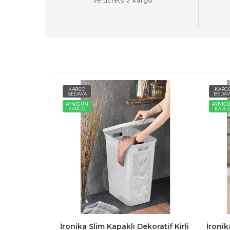
ve ücretsiz kargo
KARGO
KARG
BEDAVA
BEDAV
AYNIGÜN
AYNIG
KARGO
KARG
maşır Sepeti
İronika Slim Kapaklı Dekoratif Kirli
İronik