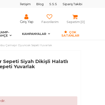
İletişim
Blog
S.S.S
Sipariş Takibi
Giriş Yap
Favorilerim
Sepetim [
0
]
KAMP-
ÇOK
KAMPANYALAR
AHÇE
SATANLAR
Bambu Çamaşır Oyuncak Sepeti Yuvarlak
Sepeti Siyah Dikişli Halatlı
peti Yuvarlak
dir.