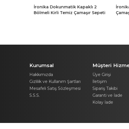
maşır Sepeti
İronika Dokunmatik Kapaklı 2
İronik
r Oyuncak
Bölmeli Kirli Temiz Çamaşır Sepeti
Çamaş
Oyuncak Sepeti 80LT Antrasit-
Amaçlı
Beyaz
Kurumsal
Müşteri Hizme
Hakkımızda
Üye Girişi
Gizlilik ve Kullanım Şartları
İletişim
Mesafeli Satış Sözleşmesi
Sipariş Takibi
S.S.S.
Garanti ve İade
Kolay İade