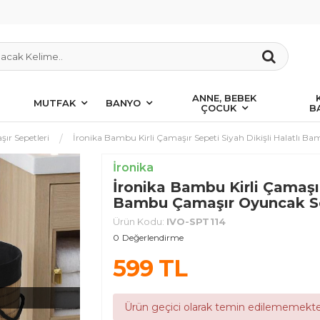
ANNE, BEBEK
MUTFAK
BANYO
ÇOCUK
B
ır Sepetleri
İronika Bambu Kirli Çamaşır Sepeti Siyah Dikişli Halatlı 
İronika
İronika Bambu Kirli Çamaşır 
Bambu Çamaşır Oyuncak Se
Ürün Kodu:
IVO-SPT114
0
Değerlendirme
599
TL
Ürün geçici olarak temin edilememekte