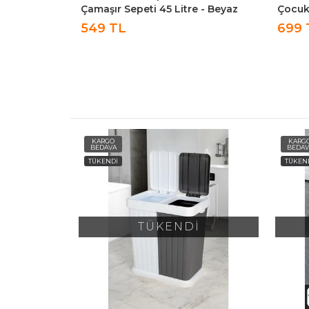
r Oyuncak
Çamaşır Sepeti 45 Litre - Beyaz
Çocuk
Sepet
549 TL
699 
KARGO
KARG
BEDAVA
BEDAV
TÜKENDİ
TÜKEN
İ
TÜKENDİ