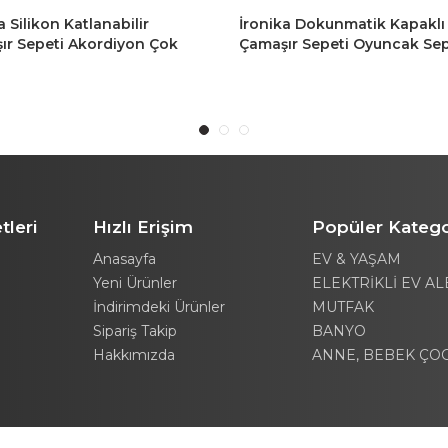
a Silikon Katlanabilir
İronika Dokunmatik Kapaklı K
ır Sepeti Akordiyon Çok
Çamaşır Sepeti Oyuncak Sep
 Sepet 25LT Gri
40LT Antasit
tleri
Hızlı Erişim
Popüler Katego
Anasayfa
EV & YAŞAM
Yeni Ürünler
ELEKTRİKLİ EV AL
İndirimdeki Ürünler
MUTFAK
Sipariş Takip
BANYO
Hakkımızda
ANNE, BEBEK ÇO