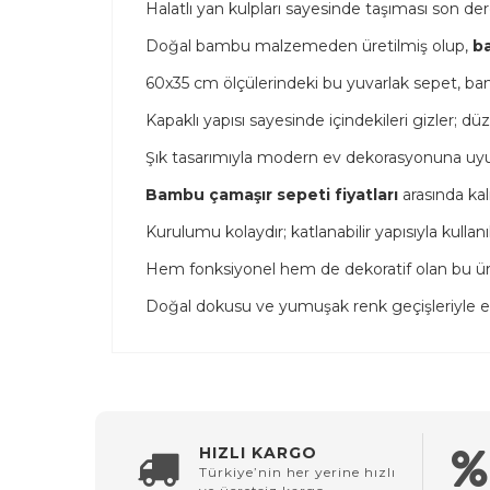
Halatlı yan kulpları sayesinde taşıması son dere
Doğal bambu malzemeden üretilmiş olup,
b
60x35 cm ölçülerindeki bu yuvarlak sepet, ban
Kapaklı yapısı sayesinde içindekileri gizler; d
Şık tasarımıyla modern ev dekorasyonuna uyum
Bambu çamaşır sepeti fiyatları
arasında kal
Kurulumu kolaydır; katlanabilir yapısıyla kull
Hem fonksiyonel hem de dekoratif olan bu ür
Doğal dokusu ve yumuşak renk geçişleriyle evi
HIZLI KARGO
Türkiye’nin her yerine hızlı