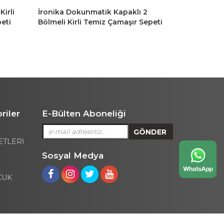
irli
İronika Dokunmatik Kapaklı 2
İronika Bam
eti
Bölmeli Kirli Temiz Çamaşır Sepeti
Halatlı Ba
Oyuncak Sepeti 80LT Krem-Gri
Sepeti Yuva
369 TL
riler
E-Bülten Aboneliği
ETLERİ
Sosyal Medya
CUK