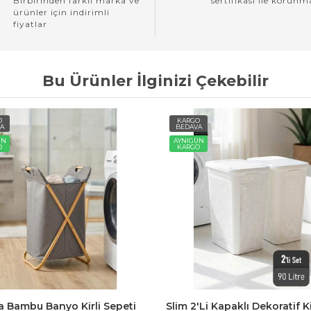
Birbirinden farklı marka ve
sertifikası ile korunm
ürünler için indirimli
fiyatlar
Bu Ürünler İlginizi Çekebilir
O
KARGO
A
BEDAVA
ÜN
AYNIGÜN
O
KARGO
a Bambu Banyo Kirli Sepeti
Slim 2'li Kapaklı Dekoratif Ki