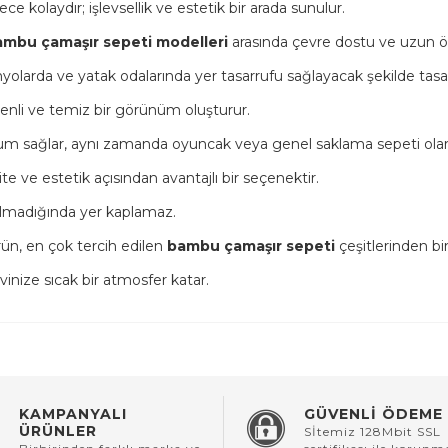
ce kolaydır; işlevsellik ve estetik bir arada sunulur.
ambu çamaşır sepeti modelleri
arasında çevre dostu ve uzun öm
yolarda ve yatak odalarında yer tasarrufu sağlayacak şekilde tasar
üzenli ve temiz bir görünüm oluşturur.
 sağlar, aynı zamanda oyuncak veya genel saklama sepeti olarak 
ite ve estetik açısından avantajlı bir seçenektir.
anılmadığında yer kaplamaz.
ün, en çok tercih edilen
bambu çamaşır sepeti
çeşitlerinden biri
nize sıcak bir atmosfer katar.
KAMPANYALI
GÜVENLİ ÖDEME
ÜRÜNLER
Sİtemiz 128Mbit SSL