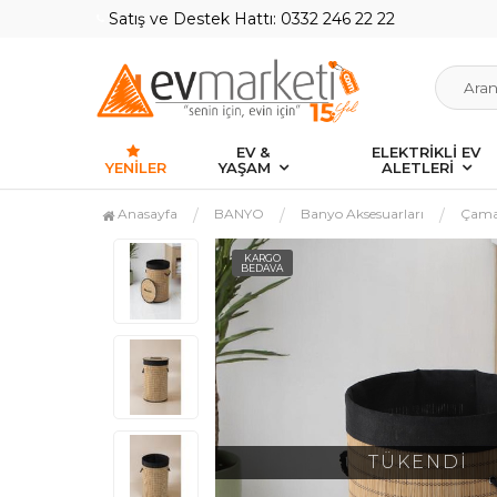
Satış ve Destek Hattı: 0332 246 22 22
EV &
ELEKTRİKLİ EV
YENILER
YAŞAM
ALETLERİ
Anasayfa
BANYO
Banyo Aksesuarları
Çamaş
KARGO
BEDAVA
TÜKENDİ