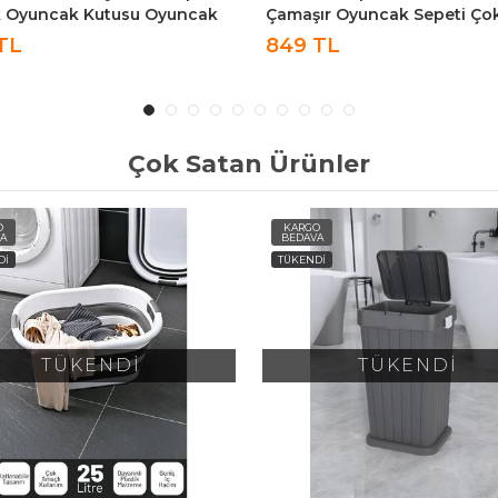
 Oyuncak Kutusu Oyuncak
Çamaşır Oyuncak Sepeti Ço
i
Amaçlı Sepet 90 Litre - Beya
TL
849 TL
Çok Satan Ürünler
O
KARGO
A
BEDAVA
Dİ
TÜKENDİ
TÜKENDİ
TÜKENDİ