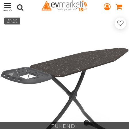
menü
KARGO
BEDAVA
TÜKENDİ