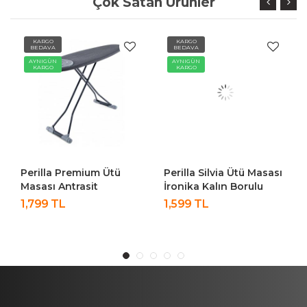
Çok Satan Ürünler
KARGO
KARGO
KA
BEDAVA
BEDAVA
BE
AYNIGÜN
AYNIGÜN
AYN
KARGO
KARGO
KA
Perilla Premium Ütü
Perilla Silvia Ütü Masası
Peri
Masası Antrasit
İronika Kalın Borulu
Mür
Kurutmalık Set
Mas
1,799 TL
1,599 TL
999