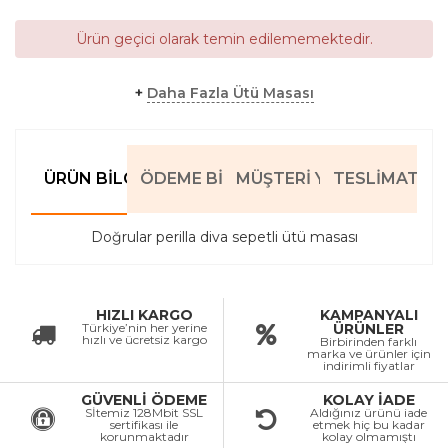
Ürün geçici olarak temin edilememektedir.
+
Daha Fazla Ütü Masası
ÜRÜN BILGILERI
ÖDEME BILGILERI
MÜŞTERI YORUMLARI
TESLIMAT BIL
Doğrular perilla diva sepetli ütü masası
HIZLI KARGO
KAMPANYALI
Türkiye’nin her yerine
ÜRÜNLER
hızlı ve ücretsiz kargo
Birbirinden farklı
marka ve ürünler için
indirimli fiyatlar
GÜVENLİ ÖDEME
KOLAY İADE
Sİtemiz 128Mbit SSL
Aldığınız ürünü iade
sertifikası ile
etmek hiç bu kadar
korunmaktadır
kolay olmamıştı