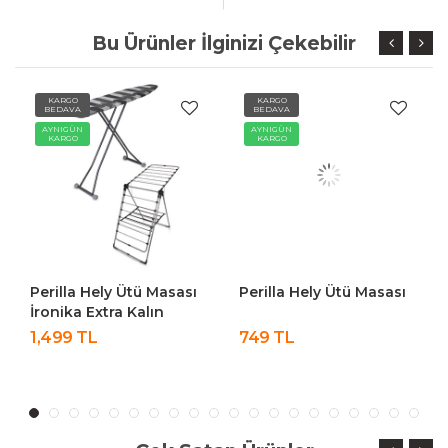
Bu Ürünler İlginizi Çekebilir
KARGO
KARGO
BEDAVA
BEDAVA
AYNIGÜN
AYNIGÜN
KARGO
KARGO
ü Masası
Perilla Hely Ütü Masası
Perilla Silvia Ütü M
alın
İronika Kalın Borul
lık Set
Kurutmalık Set
749 TL
1,599 TL