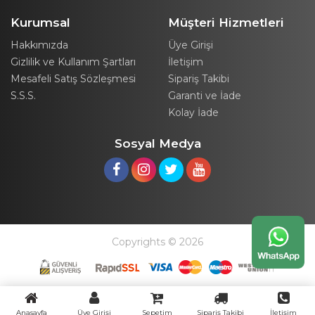
Kurumsal
Müşteri Hizmetleri
Hakkımızda
Üye Girişi
Gizlilik ve Kullanım Şartları
İletişim
Mesafeli Satış Sözleşmesi
Sipariş Takibi
S.S.S.
Garanti ve İade
Kolay İade
Sosyal Medya
Copyrights © 2026
Anasayfa
Üye Girişi
Sepetim
Sipariş Takibi
İletişim