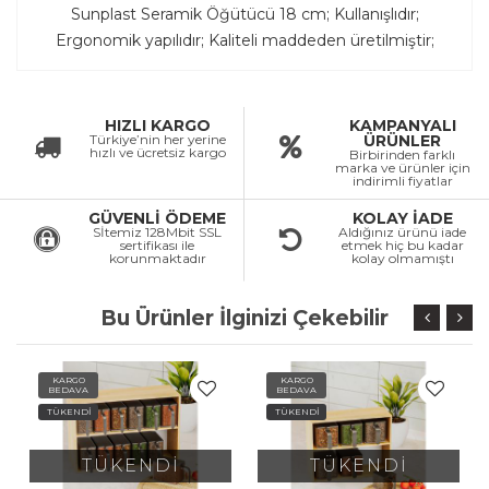
Sunplast Seramik Öğütücü 18 cm; Kullanışlıdır;
Ergonomik yapılıdır; Kaliteli maddeden üretilmiştir;
HIZLI KARGO
KAMPANYALI
Türkiye’nin her yerine
ÜRÜNLER
hızlı ve ücretsiz kargo
Birbirinden farklı
marka ve ürünler için
indirimli fiyatlar
GÜVENLİ ÖDEME
KOLAY İADE
Sİtemiz 128Mbit SSL
Aldığınız ürünü iade
sertifikası ile
etmek hiç bu kadar
korunmaktadır
kolay olmamıştı
Bu Ürünler İlginizi Çekebilir
KARGO
KARGO
BEDAVA
BEDAVA
TÜKENDİ
TÜKENDİ
TÜKENDİ
TÜKENDİ