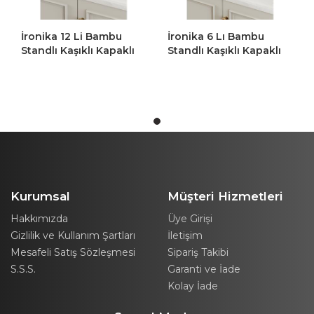
Bambu
İronika 6 Lı Bambu
İronika 12 Li Bamb
 Kapaklı
Standlı Kaşıklı Kapaklı
Standlı Kaşıklı Kapa
arat
Baharatlık Baharat
Baharatlık Baharat
 Seti
Saklama Kutusu Seti
Saklama Kutusu Set
Kurumsal
Müşteri Hizmetleri
Hakkımızda
Üye Girişi
Gizlilik ve Kullanım Şartları
İletişim
Mesafeli Satış Sözleşmesi
Sipariş Takibi
S.S.S.
Garanti ve İade
Kolay İade