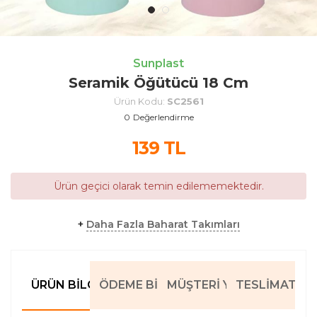
Sunplast
Seramik Öğütücü 18 Cm
Ürün Kodu:
SC2561
0
Değerlendirme
139
TL
Ürün geçici olarak temin edilememektedir.
+
Daha Fazla Baharat Takımları
ÜRÜN BILGILERI
ÖDEME BILGILERI
MÜŞTERI YORUMLARI
TESLIMAT BIL