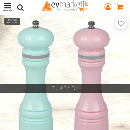
menü
KARGO
BEDAVA
TÜKENDİ