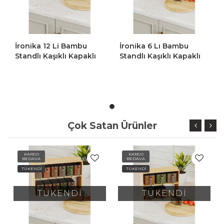
İronika 6 Lı Bambu
İronika 12 Li Bambu
klı
Standlı Kaşıklı Kapaklı
Standlı Kaşıklı Kapaklı
Baharatlık Baharat
Baharatlık Baharat
i
Saklama Kutusu Seti
Saklama Kutusu Seti
Çok Satan Ürünler
KARGO
KARGO
BEDAVA
BEDAVA
TÜKENDİ
TÜKENDİ
Dİ
TÜKENDİ
TÜKENDİ