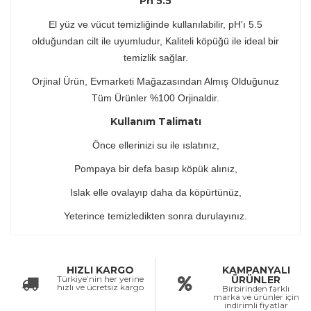
Ph 5.5
El yüz ve vücut temizliğinde kullanılabilir, pH'ı 5.5
olduğundan cilt ile uyumludur, Kaliteli köpüğü ile ideal bir
temizlik sağlar.
Orjinal Ürün, Evmarketi Mağazasından Almış Olduğunuz
Tüm Ürünler %100 Orjinaldir.
Kullanım Talimatı
Önce ellerinizi su ile ıslatınız,
Pompaya bir defa basıp köpük alınız,
Islak elle ovalayıp daha da köpürtünüz,
Yeterince temizledikten sonra durulayınız.
HIZLI KARGO
KAMPANYALI
Türkiye’nin her yerine
ÜRÜNLER
hızlı ve ücretsiz kargo
Birbirinden farklı
marka ve ürünler için
indirimli fiyatlar