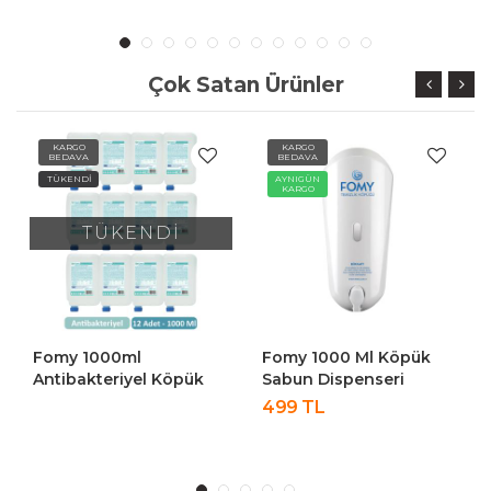
Çok Satan Ürünler
KARGO
KARGO
BEDAVA
BEDAVA
TÜKENDİ
AYNIGÜN
KARGO
TÜKENDİ
Fomy 1000ml
Fomy 1000 Ml Köpük
Antibakteriyel Köpük
Sabun Dispenseri
Sabun 12 Adet -
499 TL
Ekonomik Paket