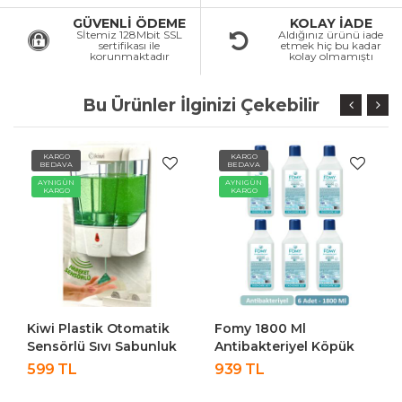
GÜVENLİ ÖDEME
KOLAY İADE
Sİtemiz 128Mbit SSL
Aldığınız ürünü iade
sertifikası ile
etmek hiç bu kadar
korunmaktadır
kolay olmamıştı
Bu Ürünler İlginizi Çekebilir
KARGO
KARGO
BEDAVA
BEDAVA
AYNIGÜN
AYNIGÜN
KARGO
KARGO
Kiwi Plastik Otomatik
Fomy 1800 Ml
Sensörlü Sıvı Sabunluk
Antibakteriyel Köpük
Ve Dezenfektan KSD-
Sabun Yedek Şişe - 6
599 TL
939 TL
9932
Adet Set