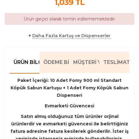
1,039
TL
Ürün geçici olarak temin edilememektedir.
+
Daha Fazla Kartuş ve Dispenserler
ÜRÜN BILGILERI
ÖDEME BILGILERI
MÜŞTERI YORUMLARI
TESLIMAT BIL
Paket İçeriği:
10 Adet Fomy 900 ml Standart
Köpük Sabun Kartuşu + 1 Adet Fomy Köpük Sabun
Dispenseri
Evmarketi Güvencesi
Satın almış olduğunuz tüm ürünler orjinal
ürünlerdir ve evmarketi güvencesi ile belirttiğiniz
fatura adresine fatura kesilerek gönderilir. İster iş
yerinizde isterseniz evinizde kullanabilirsiniz.