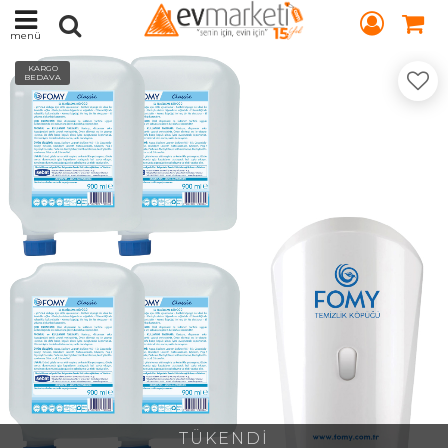
menü
KARGO
BEDAVA
TÜKENDİ