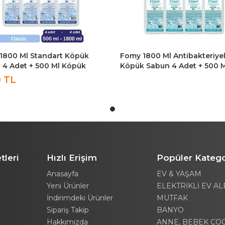
1800 Ml Standart Köpük
Fomy 1800 Ml Antibakteriye
 4 Adet + 500 Ml Köpük
Köpük Sabun 4 Adet + 500 M
n
Köpük Sabun
9 TL
tleri
Hızlı Erişim
Popüler Katego
Anasayfa
EV & YAŞAM
Yeni Ürünler
ELEKTRİKLİ EV AL
İndirimdeki Ürünler
MUTFAK
Sipariş Takip
BANYO
Hakkımızda
ANNE, BEBEK ÇO