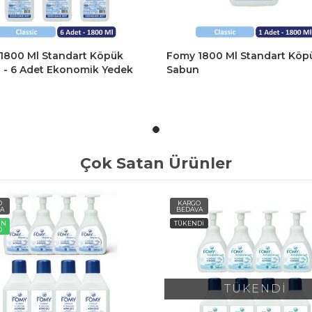
1800 Ml Standart Köpük
Fomy 1800 Ml Standart Köp
 - 6 Adet Ekonomik Yedek
Sabun
Çok Satan Ürünler
O
KARGO
A
BEDAVA
ÜN
TÜKENDİ
O
TÜKENDİ