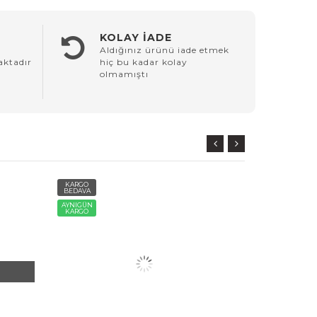
KOLAY İADE
Aldığınız ürünü iade etmek
aktadır
hiç bu kadar kolay
olmamıştı
KARGO
KARGO
BEDAVA
BEDAVA
AYNIGÜN
TÜKENDİ
KARGO