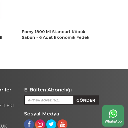
l
Fomy 1800 Ml Standart Köpük
Fomy 1800 
l
Sabun - 6 Adet Ekonomik Yedek
Sabun
Set
riler
E-Bülten Aboneliği
ETLERİ
Sosyal Medya
CUK