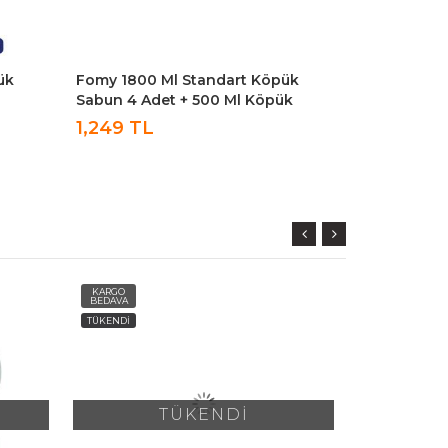
ük
Fomy 1800 Ml Standart Köpük
Fomy 1800 M
Sabun 4 Adet + 500 Ml Köpük
Köpük Sabu
Sabun
Köpük Sab
1,249 TL
KARGO
KARGO
BEDAVA
BEDAVA
TÜKENDİ
TÜKENDİ
TÜKENDİ