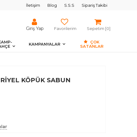
İletişim
Blog
S.S.S
Sipariş Takibi
Giriş Yap
Favorilerim
Sepetim [
0
]
KAMP-
ÇOK
KAMPANYALAR
AHÇE
SATANLAR
ERİYEL KÖPÜK SABUN
lar