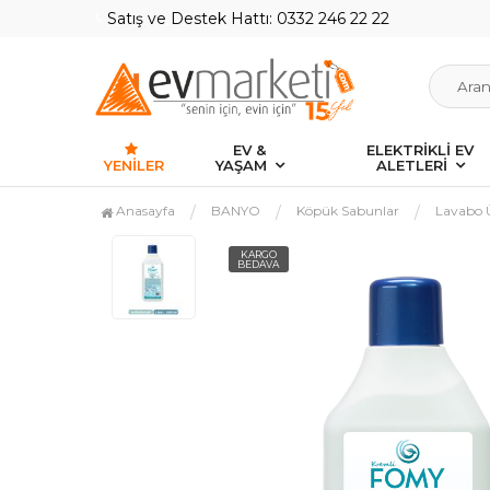
Satış ve Destek Hattı: 0332 246 22 22
EV &
ELEKTRİKLİ EV
YENILER
YAŞAM
ALETLERİ
Anasayfa
BANYO
Köpük Sabunlar
Lavabo 
KARGO
BEDAVA