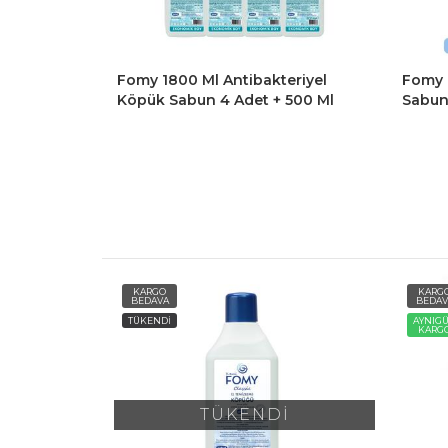
t Köpük
Fomy 1800 Ml Antibakteriyel
Fomy 
l Köpük
Köpük Sabun 4 Adet + 500 Ml
Sabun
Köpük Sabun
Set
KARGO
KARG
BEDAVA
BEDAV
TÜKENDİ
AYNIG
KARG
İ
TÜKENDİ