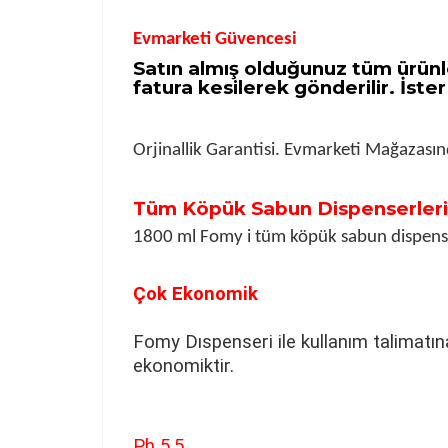
Evmarketi Güvencesi
Satın almış olduğunuz tüm ürünle
fatura kesilerek gönderilir. İster
Orjinallik Garantisi. Evmarketi Mağazasın
Tüm Köpük Sabun Dispenserlerin
1800 ml Fomy i tüm köpük sabun dispenser
Çok Ekonomik
Fomy Dıspenseri ile kullanım talimatın
ekonomiktir.
Ph 5.5