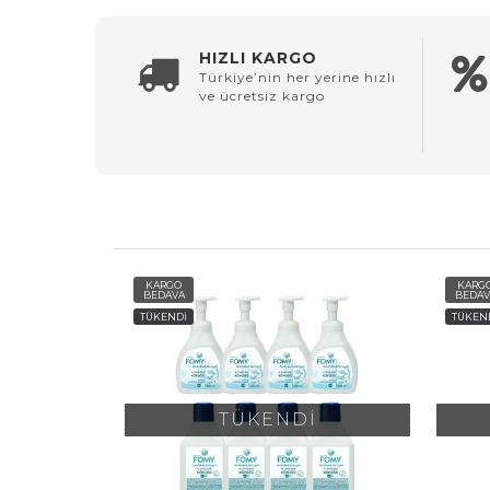
HIZLI KARGO
Türkiye’nin her yerine hızlı
ve ücretsiz kargo
KARGO
KARG
BEDAVA
BEDAV
TÜKENDİ
TÜKEN
TÜKENDİ