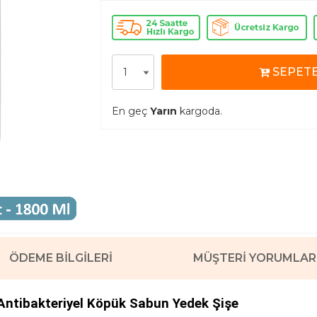
SEPETE
En geç
Yarın
kargoda.
ÖDEME BILGILERI
MÜŞTERI YORUMLAR
Antibakteriyel Köpük Sabun Yedek Şişe