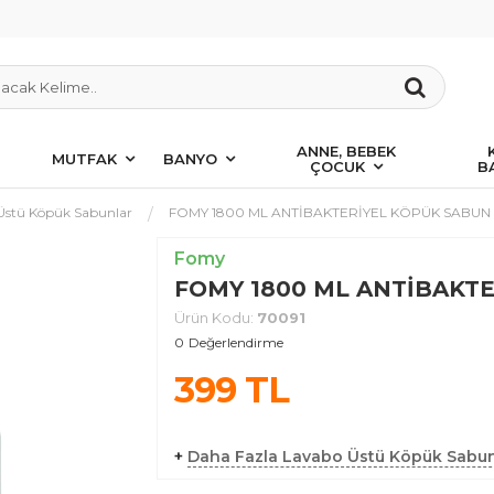
ANNE, BEBEK
MUTFAK
BANYO
ÇOCUK
B
Üstü Köpük Sabunlar
FOMY 1800 ML ANTİBAKTERİYEL KÖPÜK SABUN
Fomy
FOMY 1800 ML ANTİBAKT
Ürün Kodu:
70091
0
Değerlendirme
399
TL
+
Daha Fazla Lavabo Üstü Köpük Sabun