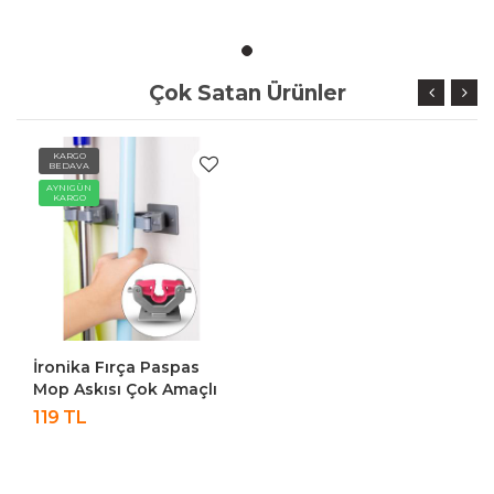
Çok Satan Ürünler
KARGO
BEDAVA
AYNIGÜN
KARGO
İronika Fırça Paspas
Mop Askısı Çok Amaçlı
Askı
119 TL