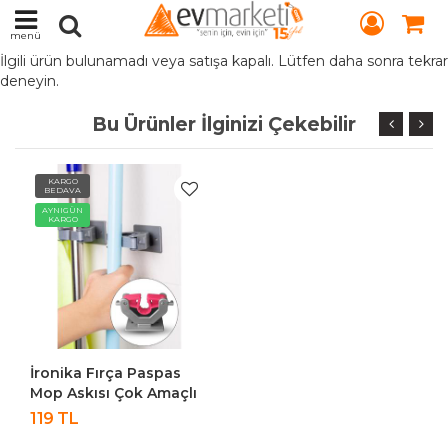
menü
İlgili ürün bulunamadı veya satışa kapalı. Lütfen daha sonra tekrar
deneyin.
Bu Ürünler İlginizi Çekebilir
KARGO
BEDAVA
AYNIGÜN
KARGO
İronika Fırça Paspas
Mop Askısı Çok Amaçlı
Askı
119 TL