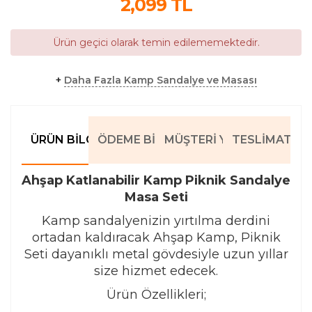
2,099
TL
Ürün geçici olarak temin edilememektedir.
+
Daha Fazla Kamp Sandalye ve Masası
ÜRÜN BILGILERI
ÖDEME BILGILERI
MÜŞTERI YORUMLARI
TESLIMAT BIL
Ahşap Katlanabilir Kamp Piknik Sandalye
Masa Seti
Kamp sandalyenizin yırtılma derdini
ortadan kaldıracak Ahşap Kamp, Piknik
Seti dayanıklı metal gövdesiyle uzun yıllar
size hizmet edecek.
Ürün Özellikleri;