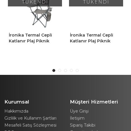
TÜKENDİ
TÜKENDİ
İronika Termal Cepli
İronika Termal Cepli
Katlanır Plaj Piknik
Katlanır Plaj Piknik
Kamp Sandalyesi
Kamp Sandalyesi
Rejisör Koltuğu Gri 2
Rejisör Koltuğu Turuncu
Adet
2 Adet
Kurumsal
Müşteri Hizmetleri
Hakkımızda
Üye Girişi
Gizlilik ve Kullanım Şartları
İletişim
Mesafeli Satış Sözleşmesi
Sipariş Takibi