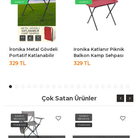
KARGO
KARGO
İronika Metal Gövdeli
Ironika Katlanır Piknik
Portatif Katlanabilir
Balkon Kamp Sehpası
Kamp Piknik Balkon
Masası
329 TL
329 TL
Sehpası Masası Kırmızı
Çok Satan Ürünler
KARGO
KARGO
BEDAVA
BEDAVA
TÜKENDİ
TÜKENDİ