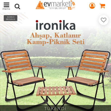
menü
KARGO
BEDAVA
TÜKENDİ