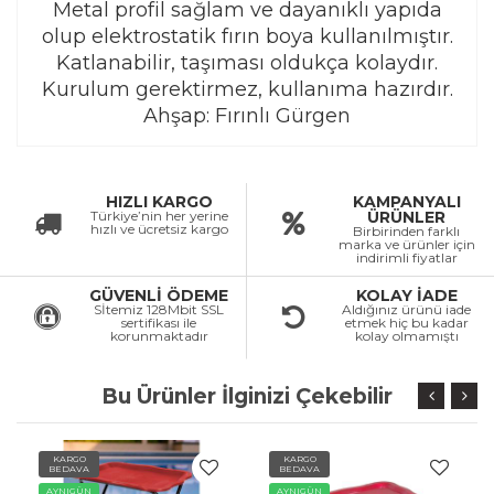
Metal profil sağlam ve dayanıklı yapıda
olup elektrostatik fırın boya kullanılmıştır.
Katlanabilir, taşıması oldukça kolaydır.
Kurulum gerektirmez, kullanıma hazırdır.
Ahşap: Fırınlı Gürgen
HIZLI KARGO
KAMPANYALI
Türkiye’nin her yerine
ÜRÜNLER
hızlı ve ücretsiz kargo
Birbirinden farklı
marka ve ürünler için
indirimli fiyatlar
GÜVENLİ ÖDEME
KOLAY İADE
Sİtemiz 128Mbit SSL
Aldığınız ürünü iade
sertifikası ile
etmek hiç bu kadar
korunmaktadır
kolay olmamıştı
Bu Ürünler İlginizi Çekebilir
KARGO
KARGO
BEDAVA
BEDAVA
AYNIGÜN
AYNIGÜN