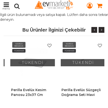
menü
İlgili ürün bulunamadı veya satışa kapalı. Lütfen daha sonra tekrar
deneyin.
Bu Ürünler İlginizi Çekebilir
KARGO
KARGO
BEDAVA
BEDAVA
TÜKENDİ
TÜKENDİ
TÜKENDİ
TÜKENDİ
Perilla Evelüx Kesim
Perilla Evelüx Süzgeçli
Panosu 23x37 Cm
Doğrama Seti Mavi