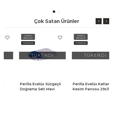
Çok Satan Ürünler
KARGO
KARGO
BEDAVA
BEDAVA
TÜKENDİ
TÜKENDİ
TÜKENDİ
TÜKENDİ
Perilla Evelüx Süzgeçli
Perilla Evelüx Katlanır
Doğrama Seti Mavi
Kesim Panosu 29x39
Cm