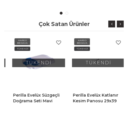
Çok Satan Ürünler
KARGO
KARGO
BEDAVA
BEDAVA
TÜKENDİ
TÜKENDİ
TÜKENDİ
TÜKENDİ
Perilla Evelüx Süzgeçli
Perilla Evelüx Katlanır
Doğrama Seti Mavi
Kesim Panosu 29x39
Cm