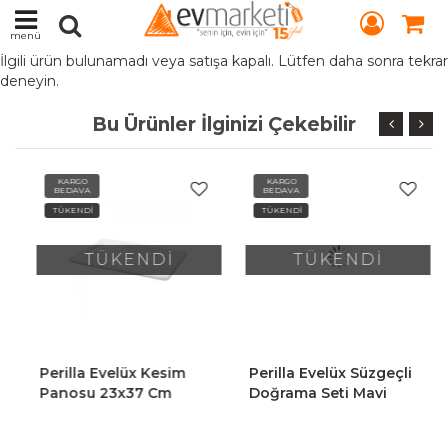
menü
İlgili ürün bulunamadı veya satışa kapalı. Lütfen daha sonra tekrar
deneyin.
Bu Ürünler İlginizi Çekebilir
KARGO
KARGO
BEDAVA
BEDAVA
TÜKENDİ
TÜKENDİ
TÜKENDİ
TÜKENDİ
Perilla Evelüx Kesim
Perilla Evelüx Süzgeçli
Panosu 23x37 Cm
Doğrama Seti Mavi