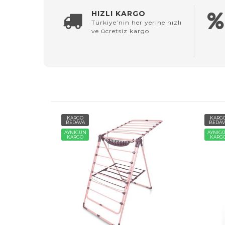
HIZLI KARGO
Türkiye’nin her yerine hızlı
ve ücretsiz kargo
KARGO
KARG
BEDAVA
BEDAV
AYNIGÜN
AYNIG
KARGO
KARG