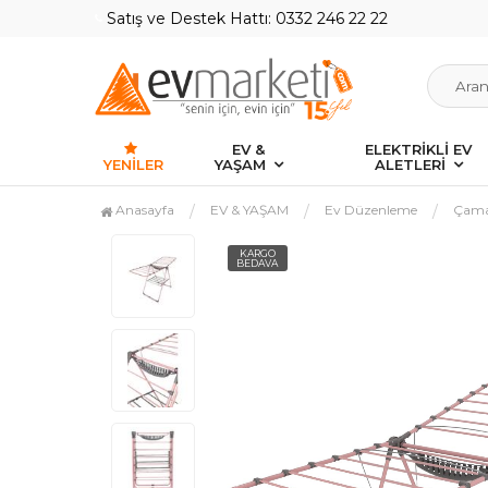
Satış ve Destek Hattı: 0332 246 22 22
EV &
ELEKTRİKLİ EV
YENILER
YAŞAM
ALETLERİ
Anasayfa
EV & YAŞAM
Ev Düzenleme
Çama
KARGO
BEDAVA