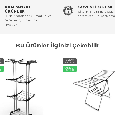
KAMPANYALI
GÜVENLİ ÖDEME
ÜRÜNLER
Sİtemiz 128Mbit SSL
Birbirinden farklı marka ve
sertifikası ile korunm
ürünler için indirimli
fiyatlar
Bu Ürünler İlginizi Çekebilir
O
KARGO
A
BEDAVA
ÜN
AYNIGÜN
O
KARGO