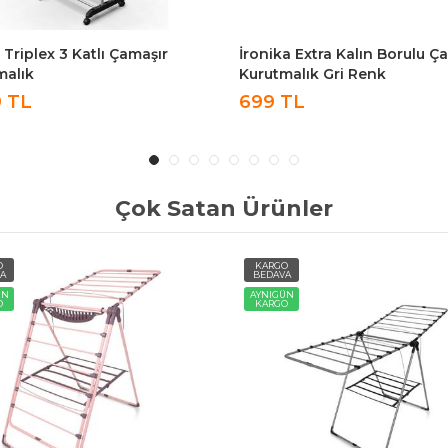
a Extra Kalın Borulu Çamaşır
Perilla Kapı Arkası 3 Katlı Ç
malık Gri Renk
Kurutmalığı Portatif Katlanab
Kurutmalık
TL
549 TL
Çok Satan Ürünler
O
KARGO
A
BEDAVA
ÜN
TÜKENDİ
O
TÜKENDİ