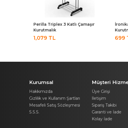
Çamaşır
İronika Extra Kalın Borulu Çamaşır
İronik
Kurutmalık Mürdüm Renk
Kurut
699 TL
699 
Kurumsal
Müşteri Hizme
Hakkımızda
Üye Girişi
Gizlilik ve Kullanım Şartları
İletişim
Mesafeli Satış Sözleşmesi
Sipariş Takibi
S.S.S.
Garanti ve İade
Kolay İade