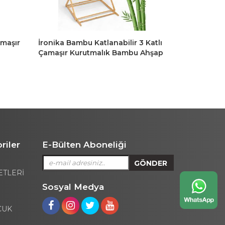
 Katlı
Extra Kalın Borulu Çamaşır
Perilla Maje
Ahşap
Kurutmalık Yeşil Renk
Borulu Çama
1,399 TL
riler
E-Bülten Aboneliği
ETLERİ
Sosyal Medya
CUK