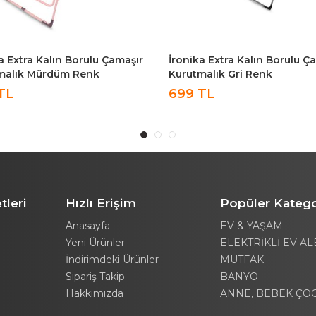
a Extra Kalın Borulu Çamaşır
İronika Bambu Katlanabilir 3
malık Gri Renk
Çamaşır Kurutmalık Bambu 
Çamaşır Kurutma Askısı
TL
tleri
Hızlı Erişim
Popüler Katego
Anasayfa
EV & YAŞAM
Yeni Ürünler
ELEKTRİKLİ EV AL
İndirimdeki Ürünler
MUTFAK
Sipariş Takip
BANYO
Hakkımızda
ANNE, BEBEK ÇO