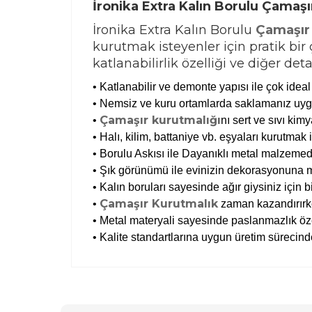
İronika Extra Kalın Borulu Çama
İronika Extra Kalın Borulu
Çamaşır
kurutmak isteyenler için pratik bi
katlanabilirlik özelliği ve diğer det
• Katlanabilir ve demonte yapısı ile çok ideal
• Nemsiz ve kuru ortamlarda saklamanız uyg
Çamaşır kurutmalığı
•
nı sert ve sıvı ki
• Halı, kilim, battaniye vb. eşyaları kurutmak 
• Borulu Askısı ile Dayanıklı metal malzemed
• Şık görünümü ile evinizin dekorasyonuna m
• Kalın boruları sayesinde ağır giysiniz için
Çamaşır Kurutmalık
•
zaman kazandırırke
• Metal materyali sayesinde paslanmazlık özell
• Kalite standartlarına uygun üretim sürecind