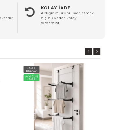
KOLAY İADE
Aldığınız ürünü iade etmek
aktadır
hiç bu kadar kolay
olmamıştı
KARGO
KARGO
BEDAVA
BEDAVA
AYNIGÜN
AYNIGÜN
KARGO
KARGO