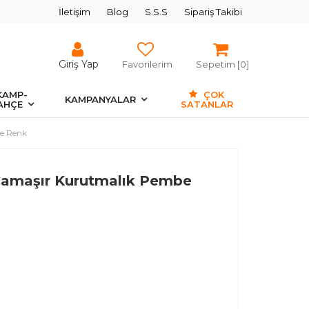
İletişim
Blog
S.S.S
Sipariş Takibi
Giriş Yap
Favorilerim
Sepetim [
0
]
KAMP-
ÇOK
KAMPANYALAR
AHÇE
SATANLAR
be Renk
 Çamaşır Kurutmalık Pembe