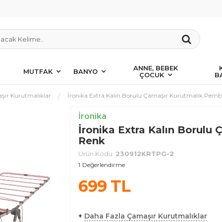
ANNE, BEBEK
MUTFAK
BANYO
ÇOCUK
B
şır Kurutmalıklar
İronika Extra Kalın Borulu Çamaşır Kurutmalık Pem
İronika
İronika Extra Kalın Borulu
Renk
Ürün Kodu:
230912KRTPG-2
1
Değerlendirme
699
TL
+
Daha Fazla Çamaşır Kurutmalıklar