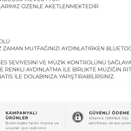
LARIMIZ ÖZENLE AKETLENMEKTEDİR
ROLÜ
İZ ZAMAN MUTFAĞINIZI AYDINLATIRKEN BLUETO
SES SEVİYESİNİ VE MÜZİK KONTROLÜNÜ SAĞLAYAB
DE RENKLİ AYDINLATMA İLE BİRLİKTE MÜZİĞİN R
IS İLE DOLABINIZA YAPIŞTIRABİLİRSİNİZ.
KAMPANYALI
GÜVENLİ ÖDEME
ÜRÜNLER
Sİtemiz 128Mbit SSL
Birbirinden farklı marka ve
sertifikası ile korunm
ürünler için indirimli