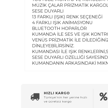
MÜZİK ÇALAR PRİZMATİK KARGO
SESE DUYARLI
13 FARKLI (IŞIK) RENK SEÇENEĞİ
4 FARKLI IŞIK ANİMASYONU
BLUETOOTH HOPARLÖR
KUMANDA İLE SES VE IŞIK KONT
VENÜS PRİZMATİK İLE DİLEDİĞİN
DİNLEYEBİLİRSİNİZ.
KUMANDASI İLE IŞIK RENKLERİNİ,
SESE DUYARLI ÖZELLİĞİ SAYESİN
KUMANDANIN ARKASINDAKİ MIKNAT
HIZLI KARGO
Türkiye’nin her yerine hızlı
ve ücretsiz kargo