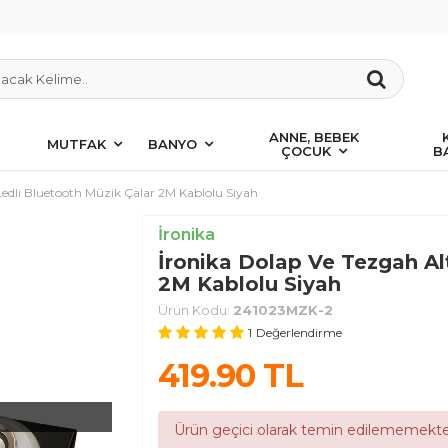
ANNE, BEBEK
MUTFAK
BANYO
ÇOCUK
B
Ledli Bluetooth Müzik Çalar 2M Kablolu Siyah
İronika
İronika Dolap Ve Tezgah Al
2M Kablolu Siyah
Ürün Kodu:
241023MZK-2
1
Değerlendirme
419.90
TL
Ürün geçici olarak temin edilememekte