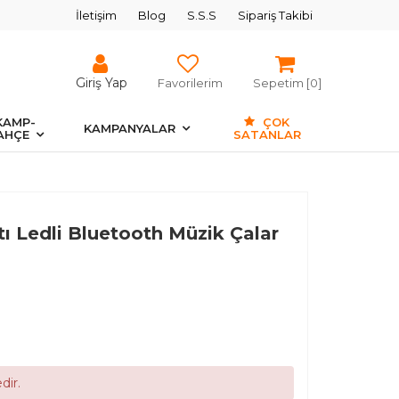
İletişim
Blog
S.S.S
Sipariş Takibi
Giriş Yap
Favorilerim
Sepetim [
0
]
KAMP-
ÇOK
KAMPANYALAR
AHÇE
SATANLAR
tı Ledli Bluetooth Müzik Çalar
dir.