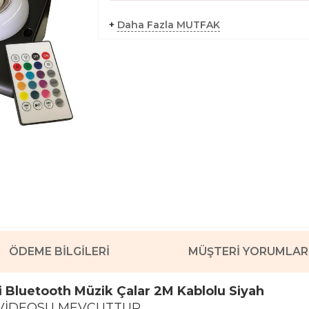
+
Daha Fazla MUTFAK
ÖDEME BILGILERI
MÜŞTERI YORUMLAR
li Bluetooth Müzik Çalar 2M Kablolu Siyah
VİDEOSU MEVCUTTUR