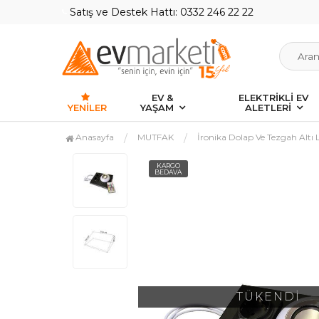
Satış ve Destek Hattı: 0332 246 22 22
EV &
ELEKTRİKLİ EV
YENILER
YAŞAM
ALETLERİ
Anasayfa
MUTFAK
İronika Dolap Ve Tezgah Altı 
KARGO
BEDAVA
TÜKENDİ