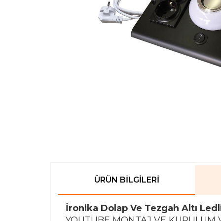
ÜRÜN BILGILERI
İronika Dolap Ve Tezgah Altı Led
YOUTUBE MONTAJ VE KURULUM 