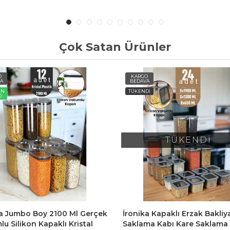
Çok Satan Ürünler
O
KARGO
A
BEDAVA
Dİ
AYNIGÜN
KARGO
TÜKENDİ
a Kapaklı Erzak Bakliyat
İronika Kapaklı Erzak Bakliy
ma Kabı Kare Saklama
Saklama Kabı Kare Saklama