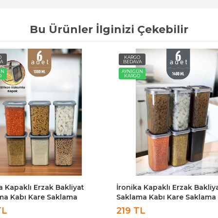
Bu Ürünler İlginizi Çekebilir
O
KARGO
A
BEDAVA
ÜN
AYNIGÜN
O
KARGO
a Kapaklı Erzak Bakliyat
İronika 8li Silikon Kapaklı Et
ma Kabı Kare Saklama
Hediyeli 1300 Ml Erzak Baha
u Seti 6 Adet 1400 ML
Saklama Kabı Seti Antrasit
TL
249 TL