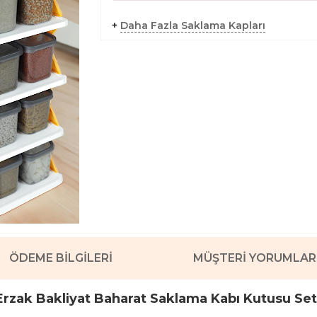
+
Daha Fazla Saklama Kapları
ÖDEME BILGILERI
MÜŞTERI YORUMLAR
klı Erzak Bakliyat Baharat Saklama Kabı Kutusu S