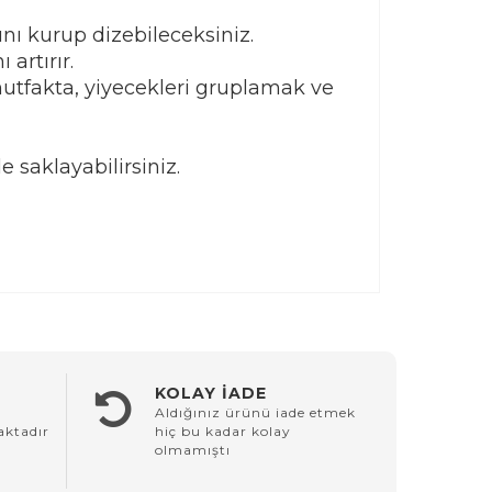
ını kurup dizebileceksiniz.
artırır.
mutfakta, yiyecekleri gruplamak ve
 saklayabilirsiniz.
KOLAY İADE
Aldığınız ürünü iade etmek
aktadır
hiç bu kadar kolay
olmamıştı