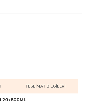
I
TESLIMAT BILGILERI
eti 20x800ML