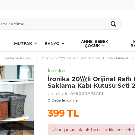
ANNE, BEBEK
MUTFAK
BANYO
ÇOCUK
B
Saklama Kapları
İronika 20\\\'li Orijinal Raflı Kapaklı Erzak Bakliya
İronika
İronika 20\\\'li Orijinal Raf
Saklama Kabı Kutusu Seti 
Ürün Kodu:
AY800RAFSARI
0
Değerlendirme
399
TL
Ürün geçici olarak temin edilememekte