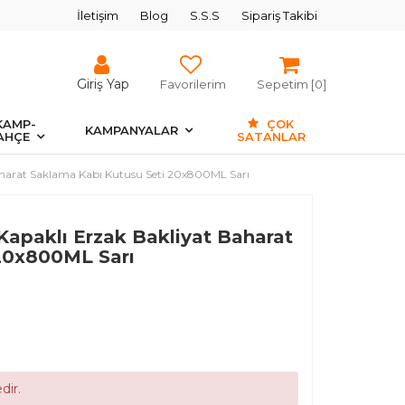
İletişim
Blog
S.S.S
Sipariş Takibi
Giriş Yap
Favorilerim
Sepetim [
0
]
KAMP-
ÇOK
KAMPANYALAR
AHÇE
SATANLAR
t Baharat Saklama Kabı Kutusu Seti 20x800ML Sarı
lı Kapaklı Erzak Bakliyat Baharat
20x800ML Sarı
dir.