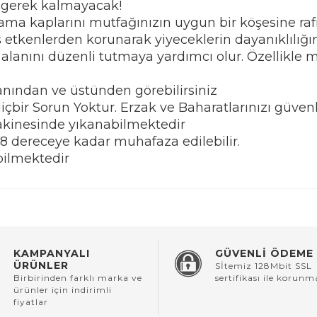
 gerek kalmayacak!
klama kaplarını mutfağınızın uygun bir köşesine raf
etkenlerden korunarak yiyeceklerin dayanıklılığını 
alanını düzenli tutmaya yardımcı olur. Özellikle 
yanından ve üstünden görebilirsiniz
çbir Sorun Yoktur. Erzak ve Baharatlarınızı güvenle
makinesinde yıkanabilmektedir
8 dereceye kadar muhafaza edilebilir.
bilmektedir
KAMPANYALI
GÜVENLİ ÖDEME
ÜRÜNLER
Sİtemiz 128Mbit SSL
Birbirinden farklı marka ve
sertifikası ile korunm
ürünler için indirimli
fiyatlar