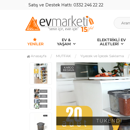
Satış ve Destek Hattı: 0332 246 22 22
EV &
ELEKTRİKLİ EV
YENILER
YAŞAM
ALETLERİ
Anasayfa
MUTFAK
Yiyecek ve İçecek Saklama
KARGO
BEDAVA
TÜKENDİ