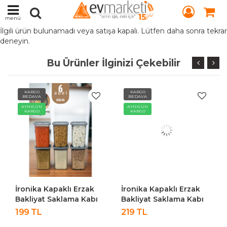
menü
İlgili ürün bulunamadı veya satışa kapalı. Lütfen daha sonra tekrar
deneyin.
Bu Ürünler İlginizi Çekebilir
KARGO
KARGO
BEDAVA
BEDAVA
AYNIGÜN
AYNIGÜN
KARGO
KARGO
İronika Kapaklı Erzak
İronika Kapaklı Erzak
Bakliyat Saklama Kabı
Bakliyat Saklama Kabı
Kare Saklama Kutusu
Kare Saklama Kutusu
199 TL
219 TL
Seti 6 Adet 1300 ML
Seti 6 Adet 1400 ML