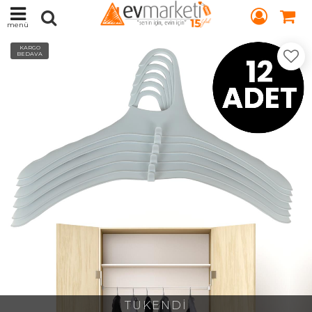
menü
KARGO
BEDAVA
TÜKENDİ