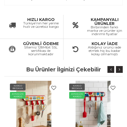
HIZLI KARGO
KAMPANYALI
Türkiye’nin her yerine
ÜRÜNLER
hızlı ve ücretsiz kargo
Birbirinden farklı
marka ve ürünler için
indirimli fiyatlar
GÜVENLİ ÖDEME
KOLAY İADE
Sİtemiz 128Mbit SSL
Aldığınız ürünü iade
sertifikası ile
etmek hiç bu kadar
korunmaktadır
kolay olmamıştı
Bu Ürünler İlginizi Çekebilir
KARGO
KARGO
BEDAVA
BEDAVA
AYNIGÜN
AYNIGÜN
KARGO
KARGO