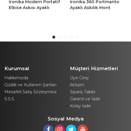
ika Modern Portatif
İronika 360 Portmanto
İronika 
se Askısı Ayaklı
Ayaklı Askılık Mont
Elbise A
manto Askı Vestiyer
Ceket Kaban Elbise
Portman
lık - Gri
Askısı Vestiyer Askılığı
Askılık 
Kurumsal
Müşteri Hizmetleri
Hakkımızda
Üye Girişi
Gizlilik ve Kullanım Şartları
İletişim
Mesafeli Satış Sözleşmesi
Sipariş Takibi
S.S.S.
Garanti ve İade
Kolay İade
Sosyal Medya