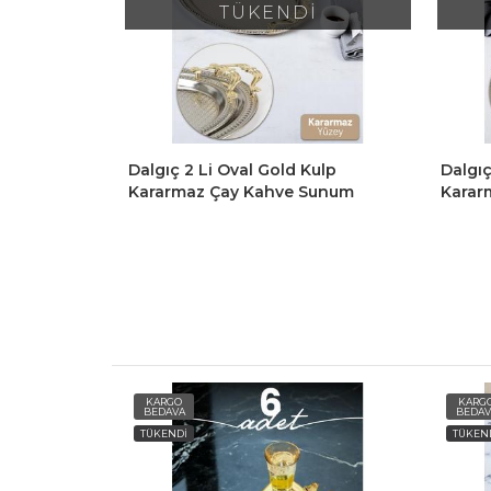
İ
TÜKENDİ
Kulp
Dalgıç 2 Li Oval Gold Kulp
Dalgıç
Sunum
Kararmaz Çay Kahve Sunum
Karar
oratif Tepsi
Tepsisi Sarı Kulplu Dekoratif Tepsi
Tepsis
KARGO
KARG
BEDAVA
BEDAV
TÜKENDİ
TÜKEN