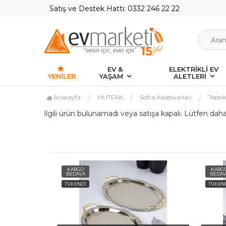
Satış ve Destek Hattı: 0332 246 22 22
EV &
ELEKTRİKLİ EV
YENILER
YAŞAM
ALETLERİ
Anasayfa
MUTFAK
Sofra Aksesuarları
Tepsil
İlgili ürün bulunamadı veya satışa kapalı. Lütfen dah
KARGO
KARG
BEDAVA
BEDAV
TÜKENDİ
TÜKEN