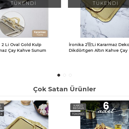
TÜKENDİ
TÜKENDİ
 2 Li Oval Gold Kulp
İronika 2\\\'li Kararmaz Deko
maz Çay Kahve Sunum
Dikdörtgen Altın Kahve Çay
i Sarı Kulplu Dekoratif Tepsi
Tepsisi Sunum Tepsisi
Çok Satan Ürünler
O
KARGO
A
BEDAVA
Dİ
TÜKENDİ