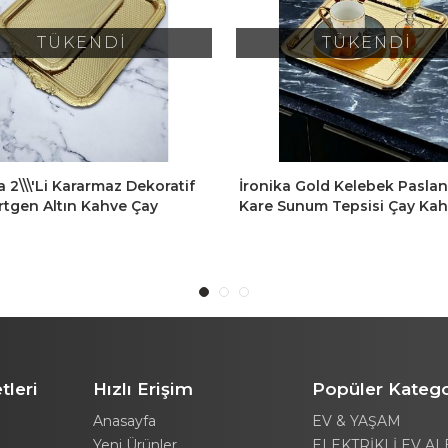
TÜKENDİ
TÜKENDİ
a 2\\\'li Kararmaz Dekoratif
İronika Gold Kelebek Pasla
rtgen Altın Kahve Çay
Kare Sunum Tepsisi Çay Ka
si Sunum Tepsisi
Pasta Servis Tepsisi 6 Adet
tleri
Hızlı Erişim
Popüler Katego
Anasayfa
EV & YAŞAM
Yeni Ürünler
ELEKTRİKLİ EV AL