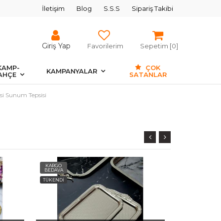
İletişim
Blog
S.S.S
Sipariş Takibi
Giriş Yap
Favorilerim
Sepetim [
0
]
KAMP-
ÇOK
KAMPANYALAR
AHÇE
SATANLAR
isi Sunum Tepsisi
KARGO
KARGO
BEDAVA
BEDAVA
TÜKENDİ
TÜKENDİ