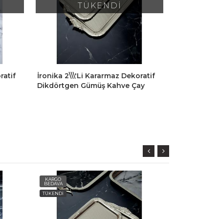
TÜKENDİ
ratif
İronika 2\\\'li Kararmaz Dekoratif
İronika Go
Dikdörtgen Gümüş Kahve Çay
Kare Sunum
Tepsisi Sunum Tepsisi
Pasta Servi
KARGO
KARGO
BEDAVA
BEDAVA
TÜKENDİ
TÜKENDİ