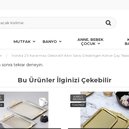
ANNE, BEBEK
MUTFAK
BANYO
ÇOCUK
B
er
İronika 2'li Kararmaz Dekoratif Altın Sarısı Dikdörtgen Kahve Çay Teps
a sonra tekrar deneyin.
Bu Ürünler İlginizi Çekebilir
O
KARGO
A
BEDAVA
Dİ
TÜKENDİ