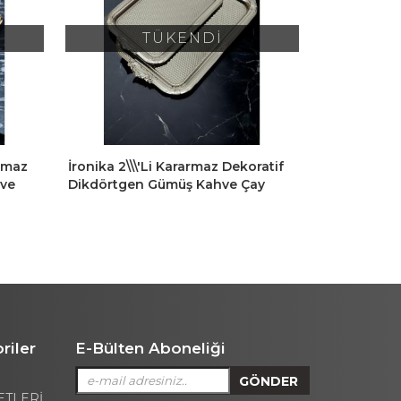
TÜKENDİ
nmaz
İronika 2\\\'li Kararmaz Dekoratif
Dalgıç 2 Li
hve
Dikdörtgen Gümüş Kahve Çay
Kararmaz Ç
Tepsisi Sunum Tepsisi
Tepsisi Sarı
riler
E-Bülten Aboneliği
ETLERİ