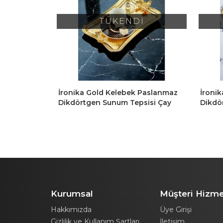
İ
TÜKENDİ
k Paslanmaz
İronika Gold Kelebek Paslanmaz
İronik
sisi Çay
Dikdörtgen Sunum Tepsisi Çay
Dikdö
sisi 6 Adet
Kahve Pasta Servis Tepsisi 6 Adet
Tepsi
Kurumsal
Müşteri Hizme
Hakkımızda
Üye Girişi
Gizlilik ve Kullanım Şartları
İletişim