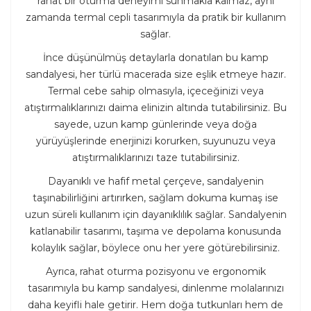
rahat bir oturma deneyimi sunmakla kalmaz, aynı
zamanda termal cepli tasarımıyla da pratik bir kullanım
sağlar.
İnce düşünülmüş detaylarla donatılan bu kamp
sandalyesi, her türlü macerada size eşlik etmeye hazır.
Termal cebe sahip olmasıyla, içeceğinizi veya
atıştırmalıklarınızı daima elinizin altında tutabilirsiniz. Bu
sayede, uzun kamp günlerinde veya doğa
yürüyüşlerinde enerjinizi korurken, suyunuzu veya
atıştırmalıklarınızı taze tutabilirsiniz.
Dayanıklı ve hafif metal çerçeve, sandalyenin
taşınabilirliğini artırırken, sağlam dokuma kumaş ise
uzun süreli kullanım için dayanıklılık sağlar. Sandalyenin
katlanabilir tasarımı, taşıma ve depolama konusunda
kolaylık sağlar, böylece onu her yere götürebilirsiniz.
Ayrıca, rahat oturma pozisyonu ve ergonomik
tasarımıyla bu kamp sandalyesi, dinlenme molalarınızı
daha keyifli hale getirir. Hem doğa tutkunları hem de