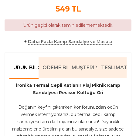
549
TL
Ürün geçici olarak temin edilememektedir.
+
Daha Fazla Kamp Sandalye ve Masası
ÜRÜN BILGILERI
ÖDEME BILGILERI
MÜŞTERI YORUMLARI
TESLIMAT BIL
İronika Termal Cepli Katlanır Plaj Piknik Kamp
Sandalyesi Resisör Koltuğu Gri
Doğanın keyfini çıkarırken konforunuzdan ödün
vermek istemiyorsanız, bu termal cepli kamp
sandalyesi tam da ihtiyacınız olan ürün! Dayanıklı
malzemelerle üretilmiş olan bu sandalye, size sadece