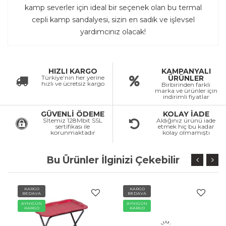
kamp severler için ideal bir seçenek olan bu termal
cepli kamp sandalyesi, sizin en sadık ve işlevsel
yardımcınız olacak!
HIZLI KARGO
KAMPANYALI
Türkiye’nin her yerine
ÜRÜNLER
hızlı ve ücretsiz kargo
Birbirinden farklı
marka ve ürünler için
indirimli fiyatlar
GÜVENLİ ÖDEME
KOLAY İADE
Sİtemiz 128Mbit SSL
Aldığınız ürünü iade
sertifikası ile
etmek hiç bu kadar
korunmaktadır
kolay olmamıştı
Bu Ürünler İlginizi Çekebilir
KARGO
KARGO
BEDAVA
BEDAVA
AYNIGÜN
AYNIGÜN
KARGO
KARGO