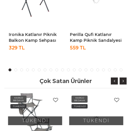
Ironika Katlanır Piknik
Perilla Qufi Katlanır
Balkon Kamp Sehpası
Kamp Piknik Sandalyesi
Masası
Rejisör Koltuğu - Yeşil
329 TL
559 TL
Çok Satan Ürünler
KARGO
KARGO
BEDAVA
BEDAVA
TÜKENDİ
TÜKENDİ
TÜKENDİ
TÜKENDİ