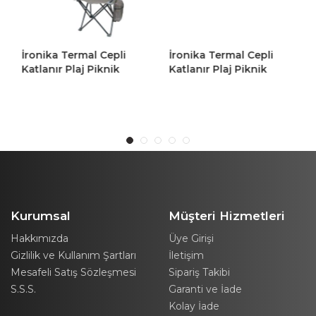
İronika Termal Cepli
İronika Termal Cepli
Katlanır Plaj Piknik
Katlanır Plaj Piknik
Kamp Sandalyesi
Kamp Sandalyesi
Rejisör Koltuğu Gri 2
Rejisör Koltuğu Turuncu
Adet
2 Adet
Kurumsal
Müşteri Hizmetleri
Hakkımızda
Üye Girişi
Gizlilik ve Kullanım Şartları
İletişim
Mesafeli Satış Sözleşmesi
Sipariş Takibi
S.S.S.
Garanti ve İade
Kolay İade