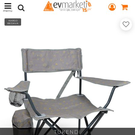
menü
KARGO
BEDAVA
TÜKENDİ