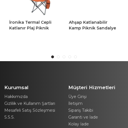
İronika Termal Cepli
Ahşap Katlanabilir
Katlanır Plaj Piknik
Kamp Piknik Sandalye
Kamp Sandalyesi
Masa Seti
Rejisör Koltuğu Turuncu
2 Adet
Kurumsal
Müşteri Hizmetleri
Hakkımızda
Üye Girişi
Gizlilik ve Kullanım Şartları
İletişim
Mesafeli Satış Sözleşmesi
Sipariş Takibi
S.S.S.
Garanti ve İade
Kolay İade