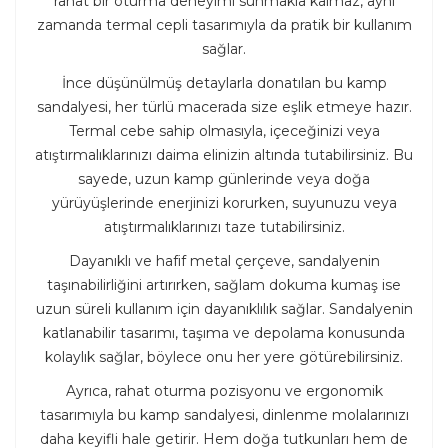
rahat bir oturma deneyimi sunmakla kalmaz, aynı
zamanda termal cepli tasarımıyla da pratik bir kullanım
sağlar.
İnce düşünülmüş detaylarla donatılan bu kamp
sandalyesi, her türlü macerada size eşlik etmeye hazır.
Termal cebe sahip olmasıyla, içeceğinizi veya
atıştırmalıklarınızı daima elinizin altında tutabilirsiniz. Bu
sayede, uzun kamp günlerinde veya doğa
yürüyüşlerinde enerjinizi korurken, suyunuzu veya
atıştırmalıklarınızı taze tutabilirsiniz.
Dayanıklı ve hafif metal çerçeve, sandalyenin
taşınabilirliğini artırırken, sağlam dokuma kumaş ise
uzun süreli kullanım için dayanıklılık sağlar. Sandalyenin
katlanabilir tasarımı, taşıma ve depolama konusunda
kolaylık sağlar, böylece onu her yere götürebilirsiniz.
Ayrıca, rahat oturma pozisyonu ve ergonomik
tasarımıyla bu kamp sandalyesi, dinlenme molalarınızı
daha keyifli hale getirir. Hem doğa tutkunları hem de