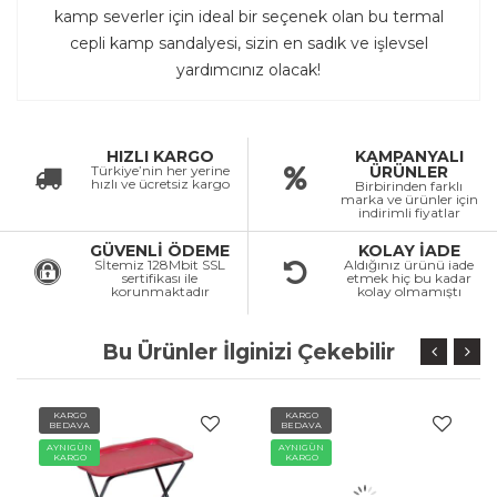
kamp severler için ideal bir seçenek olan bu termal
cepli kamp sandalyesi, sizin en sadık ve işlevsel
yardımcınız olacak!
HIZLI KARGO
KAMPANYALI
Türkiye’nin her yerine
ÜRÜNLER
hızlı ve ücretsiz kargo
Birbirinden farklı
marka ve ürünler için
indirimli fiyatlar
GÜVENLİ ÖDEME
KOLAY İADE
Sİtemiz 128Mbit SSL
Aldığınız ürünü iade
sertifikası ile
etmek hiç bu kadar
korunmaktadır
kolay olmamıştı
Bu Ürünler İlginizi Çekebilir
KARGO
KARGO
BEDAVA
BEDAVA
AYNIGÜN
AYNIGÜN
KARGO
KARGO