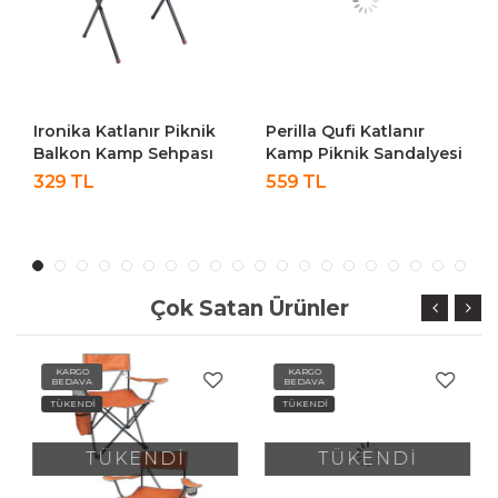
Ironika Katlanır Piknik
Perilla Qufi Katlanır
Balkon Kamp Sehpası
Kamp Piknik Sandalyesi
Masası
Rejisör Koltuğu - Yeşil
329 TL
559 TL
Çok Satan Ürünler
KARGO
KARGO
BEDAVA
BEDAVA
TÜKENDİ
TÜKENDİ
TÜKENDİ
TÜKENDİ