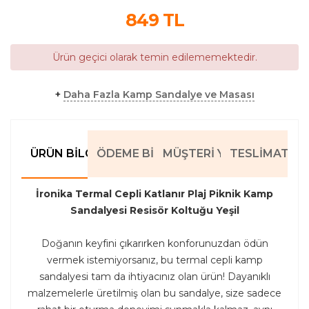
849
TL
Ürün geçici olarak temin edilememektedir.
+
Daha Fazla Kamp Sandalye ve Masası
ÜRÜN BILGILERI
ÖDEME BILGILERI
MÜŞTERI YORUMLARI
TESLIMAT BIL
İronika Termal Cepli Katlanır Plaj Piknik Kamp
Sandalyesi Resisör Koltuğu Yeşil
Doğanın keyfini çıkarırken konforunuzdan ödün
vermek istemiyorsanız, bu termal cepli kamp
sandalyesi tam da ihtiyacınız olan ürün! Dayanıklı
malzemelerle üretilmiş olan bu sandalye, size sadece