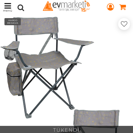
menü
KARGO
BEDAVA
TÜKENDİ