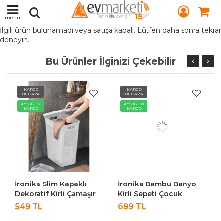
menü
İlgili ürün bulunamadı veya satışa kapalı. Lütfen daha sonra tekrar
deneyin.
Bu Ürünler İlginizi Çekebilir
KARGO
KARGO
BEDAVA
BEDAVA
AYNIGÜN
AYNIGÜN
KARGO
KARGO
İronika Slim Kapaklı
İronika Bambu Banyo
Dekoratif Kirli Çamaşır
Kirli Sepeti Çocuk
Sepeti 45 Litre - Beyaz
Oyuncak Kutusu
549 TL
699 TL
Oyuncak Sepeti