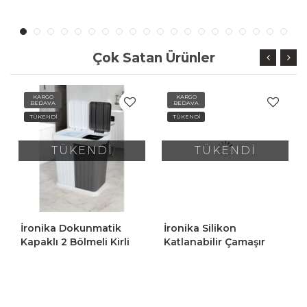
Çok Satan Ürünler
KARGO
KARGO
BEDAVA
BEDAVA
TÜKENDİ
TÜKENDİ
TÜKENDİ
TÜKENDİ
İronika Dokunmatik
İronika Silikon
Kapaklı 2 Bölmeli Kirli
Katlanabilir Çamaşır
Temiz Çamaşır Sepeti
Sepeti Akordiyon Çok
Oyuncak Sepeti 80LT
Amaçlı Sepet 25LT Gri
Antrasit-Beyaz