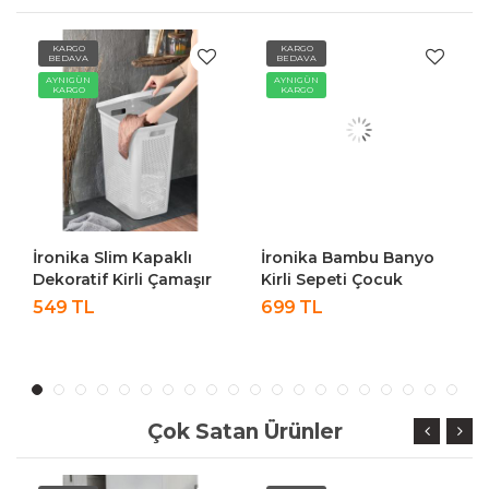
KARGO
KARGO
BEDAVA
BEDAVA
AYNIGÜN
AYNIGÜN
KARGO
KARGO
İronika Slim Kapaklı
İronika Bambu Banyo
Dekoratif Kirli Çamaşır
Kirli Sepeti Çocuk
Sepeti 45 Litre - Beyaz
Oyuncak Kutusu
549 TL
699 TL
Oyuncak Sepeti
Çok Satan Ürünler