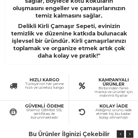
sağlar, böylece kötü kokuların
oluşmasını engeller ve çamaşırlarınızın
temiz kalmasını sağlar.
Delikli Kirli Çamaşır Sepeti, evinizin
temizlik ve düzenine katkıda bulunacak
işlevsel bir üründür. Kirli çamaşırlarınızı
toplamak ve organize etmek artık çok
daha kolay ve pratik!"
HIZLI KARGO
KAMPANYALI
Türkiye’nin her yerine
ÜRÜNLER
hızlı ve ücretsiz kargo
Birbirinden farklı
marka ve ürünler için
indirimli fiyatlar
GÜVENLİ ÖDEME
KOLAY İADE
Sİtemiz 128Mbit SSL
Aldığınız ürünü iade
sertifikası ile
etmek hiç bu kadar
korunmaktadır
kolay olmamıştı
Bu Ürünler İlginizi Çekebilir