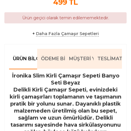
499
TL
Ürün geçici olarak temin edilememektedir.
+
Daha Fazla Çamaşır Sepetleri
ÜRÜN BILGILERI
ÖDEME BILGILERI
MÜŞTERI YORUMLARI
TESLIMAT BIL
İronika Slim Kirli Çamaşır Sepeti Banyo
Seti Beyaz
Delikli Kirli Çamaşır Sepeti, evinizdeki
kirli çamaşırları toplamanın ve taşımanın
pratik bir yolunu sunar. Dayanıklı plastik
malzemeden üretilmiş olan bu sepet,
sağlam ve uzun ömürlüdür. Delikli
tasarımı sayesinde hava sirkülasyonunu