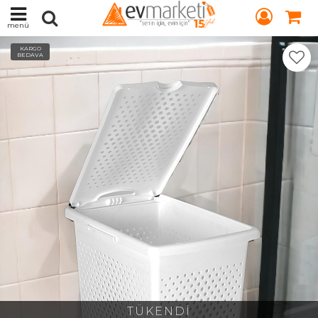
menü
KARGO
BEDAVA
TÜKENDİ