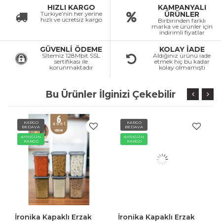
HIZLI KARGO
KAMPANYALI
Türkiye’nin her yerine
ÜRÜNLER
hızlı ve ücretsiz kargo
Birbirinden farklı
marka ve ürünler için
indirimli fiyatlar
GÜVENLİ ÖDEME
KOLAY İADE
Sİtemiz 128Mbit SSL
Aldığınız ürünü iade
sertifikası ile
etmek hiç bu kadar
korunmaktadır
kolay olmamıştı
Bu Ürünler İlginizi Çekebilir
KARGO
KARGO
BEDAVA
BEDAVA
AYNIGÜN
AYNIGÜN
KARGO
KARGO
İronika Kapaklı Erzak
İronika Kapaklı Erzak