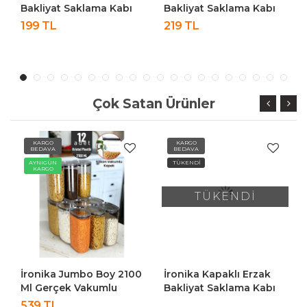
Bakliyat Saklama Kabı
Bakliyat Saklama Kabı
Kare Saklama Kutusu
Kare Saklama Kutusu
199 TL
219 TL
Seti 6 Adet 1300 ML
Seti 6 Adet 1400 ML
Çok Satan Ürünler
KARGO
KARGO
BEDAVA
BEDAVA
AYNIGÜN
TÜKENDİ
KARGO
TÜKENDİ
İronika Jumbo Boy 2100
İronika Kapaklı Erzak
Ml Gerçek Vakumlu
Bakliyat Saklama Kabı
Silikon Kapaklı Kristal
Kare Saklama Kutusu
539 TL