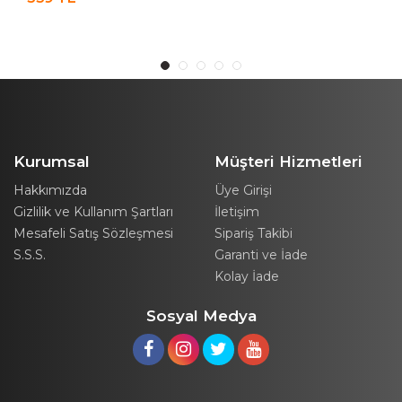
Erzak Bakliyat Saklama
Seti 24 Adet 1900-1300-
Kabı Seti Baharatlık 12
650 ML
Adet Şeffaf
Kurumsal
Müşteri Hizmetleri
Hakkımızda
Üye Girişi
Gizlilik ve Kullanım Şartları
İletişim
Mesafeli Satış Sözleşmesi
Sipariş Takibi
S.S.S.
Garanti ve İade
Kolay İade
Sosyal Medya