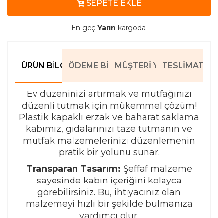
SEPETE EKLE
En geç
Yarın
kargoda.
ÜRÜN BILGILERI
ÖDEME BILGILERI
MÜŞTERI YORUMLARI
TESLIMAT BIL
Ev düzeninizi artırmak ve mutfağınızı
düzenli tutmak için mükemmel çözüm!
Plastik kapaklı erzak ve baharat saklama
kabımız, gıdalarınızı taze tutmanın ve
mutfak malzemelerinizi düzenlemenin
pratik bir yolunu sunar.
Transparan Tasarım:
Şeffaf malzeme
sayesinde kabın içeriğini kolayca
görebilirsiniz. Bu, ihtiyacınız olan
malzemeyi hızlı bir şekilde bulmanıza
yardımcı olur.