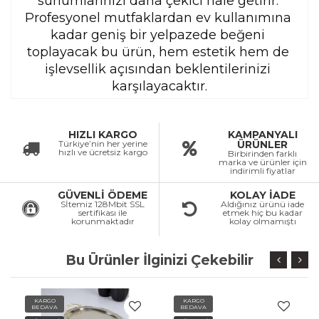
sunumlarınızı daha çekici hale getirir. 
Profesyonel mutfaklardan ev kullanımına 
kadar geniş bir yelpazede beğeni 
toplayacak bu ürün, hem estetik hem de 
işlevsellik açısından beklentilerinizi 
karşılayacaktır.
HIZLI KARGO
KAMPANYALI
Türkiye’nin her yerine
ÜRÜNLER
hızlı ve ücretsiz kargo
Birbirinden farklı
marka ve ürünler için
indirimli fiyatlar
GÜVENLİ ÖDEME
KOLAY İADE
Sİtemiz 128Mbit SSL
Aldığınız ürünü iade
sertifikası ile
etmek hiç bu kadar
korunmaktadır
kolay olmamıştı
Bu Ürünler İlginizi Çekebilir
KARGO
KARGO
BEDAVA
BEDAVA