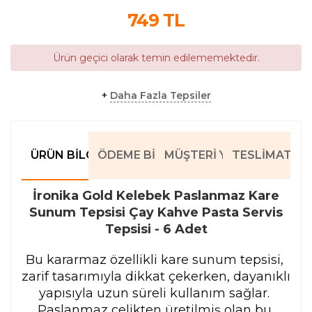
749
TL
Ürün geçici olarak temin edilememektedir.
+
Daha Fazla Tepsiler
ÜRÜN BILGILERI
ÖDEME BILGILERI
MÜŞTERI YORUMLARI
TESLIMAT BIL
İronika Gold Kelebek Paslanmaz Kare
Sunum Tepsisi Çay Kahve Pasta Servis
Tepsisi - 6 Adet
Bu kararmaz özellikli kare sunum tepsisi, 
zarif tasarımıyla dikkat çekerken, dayanıklı 
yapısıyla uzun süreli kullanım sağlar. 
Paslanmaz çelikten üretilmiş olan bu 