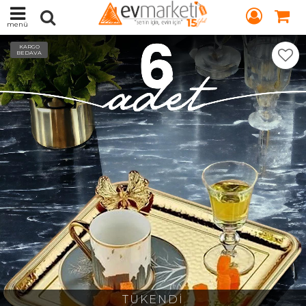
menü
KARGO
BEDAVA
TÜKENDİ