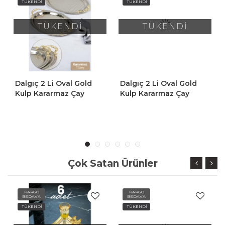
TÜKENDİ
TÜKENDİ
TÜKENDİ
TÜKENDİ
Dalgıç 2 Li Oval Gold
Dalgıç 2 Li Oval Gold
Kulp Kararmaz Çay
Kulp Kararmaz Çay
Kahve Sunum Tepsisi
Kahve Sunum Tepsisi
Sarı Kulplu Dekoratif
Sarı Kulplu Dekoratif
Tepsi
Tepsi
Çok Satan Ürünler
KARGO
KARGO
BEDAVA
BEDAVA
TÜKENDİ
TÜKENDİ