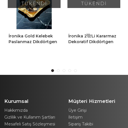
TÜKENDİ
TÜKENDİ
İronika Gold Kelebek
İronika 2\\\'li Kararmaz
Paslanmaz Dikdörtgen
Dekoratif Dikdörtgen
Sunum Tepsisi Çay
Altın Kahve Çay Tepsisi
Kahve Pasta Servis
Sunum Tepsisi
Tepsisi 6 Adet
Kurumsal
Müşteri Hizmetleri
Hakkımızda
Üye Girişi
Gizlilik ve Kullanım Şartları
İletişim
Mesafeli Satış Sözleşmesi
Sipariş Takibi