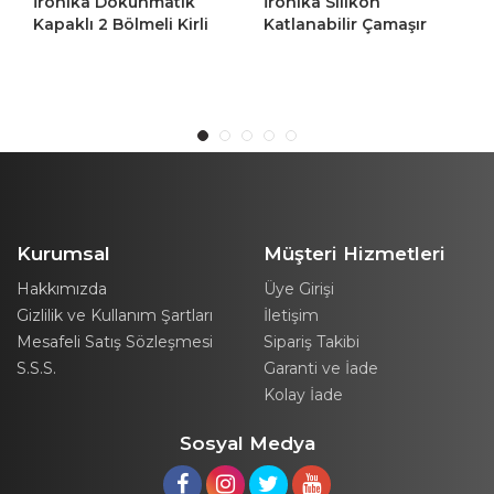
İronika Dokunmatik
İronika Silikon
Kapaklı 2 Bölmeli Kirli
Katlanabilir Çamaşır
Temiz Çamaşır Sepeti
Sepeti Akordiyon Çok
Oyuncak Sepeti 80LT
Amaçlı Sepet 25LT Gri
Antrasit-Beyaz
Kurumsal
Müşteri Hizmetleri
Hakkımızda
Üye Girişi
Gizlilik ve Kullanım Şartları
İletişim
Mesafeli Satış Sözleşmesi
Sipariş Takibi
S.S.S.
Garanti ve İade
Kolay İade
Sosyal Medya