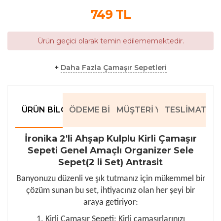
749
TL
Ürün geçici olarak temin edilememektedir.
+
Daha Fazla Çamaşır Sepetleri
ÜRÜN BILGILERI
ÖDEME BILGILERI
MÜŞTERI YORUMLARI
TESLIMAT BIL
İronika 2'li Ahşap Kulplu Kirli Çamaşır
Sepeti Genel Amaçlı Organizer Sele
Sepet(2 li Set) Antrasit
Banyonuzu düzenli ve şık tutmanız için mükemmel bir
çözüm sunan bu set, ihtiyacınız olan her şeyi bir
araya getiriyor:
1. Kirli Çamaşır Sepeti: Kirli çamaşırlarınızı