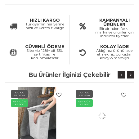
HIZLI KARGO
KAMPANYALI
Türkiye’nin her yerine
ÜRÜNLER
hızlı ve ücretsiz kargo
Birbirinden farklı
marka ve ürünler için
indirimli fiyatlar
GÜVENLİ ÖDEME
KOLAY İADE
Sİtemiz 128Mbit SSL
Aldığınız ürünü iade
sertifikası ile
etmek hiç bu kadar
korunmaktadır
kolay olmamıştı
Bu Ürünler İlginizi Çekebilir
KARGO
KARGO
BEDAVA
BEDAVA
AYNIGÜN
AYNIGÜN
KARGO
KARGO