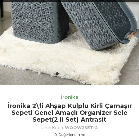
İronika
İronika 2\'li Ahşap Kulplu Kirli Çamaşır
Sepeti Genel Amaçlı Organizer Sele
Sepet(2 li Set) Antrasit
Ürün Kodu:
WOOW2SET-2
0
Değerlendirme