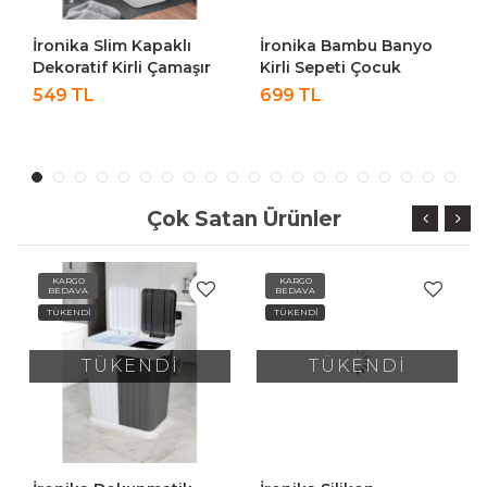
İronika Slim Kapaklı
İronika Bambu Banyo
Dekoratif Kirli Çamaşır
Kirli Sepeti Çocuk
Sepeti 45 Litre - Beyaz
Oyuncak Kutusu
549 TL
699 TL
Oyuncak Sepeti
Çok Satan Ürünler
KARGO
KARGO
BEDAVA
BEDAVA
TÜKENDİ
TÜKENDİ
TÜKENDİ
TÜKENDİ