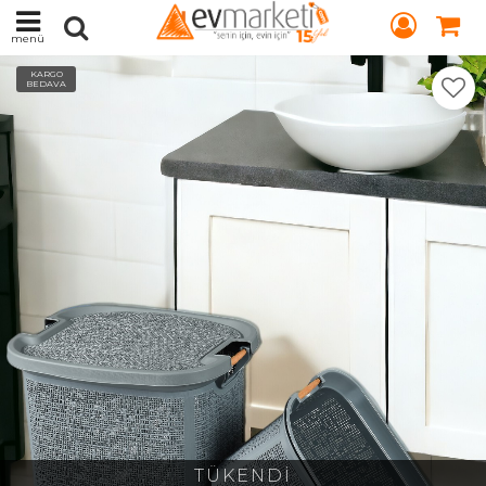
menü
KARGO
BEDAVA
TÜKENDİ