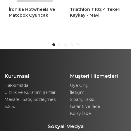
İronika Hotwheels Ve
Triathlon T102 4 Tekerli
Matcbox Oyuncak
Kaykay - Mavi
Araba Rafı 1/64 Ahşap
Hobi Araba Düzenleyici
50 Araba
Kurumsal
Müşteri Hizmetleri
Hakkımızda
Üye Girişi
Gizlilik ve Kullanım Şartları
İletişim
Mesafeli Satış Sözleşmesi
Sipariş Takibi
S.S.S.
Garanti ve İade
Kolay İade
Sosyal Medya