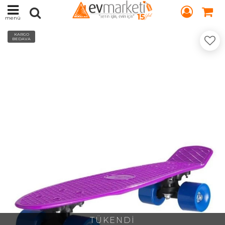
menü
KARGO
BEDAVA
TÜKENDİ