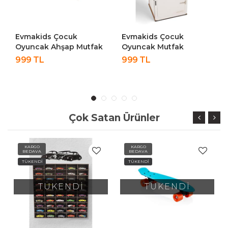
Evmakids Çocuk
Evmakids Çocuk
Oyuncak Ahşap Mutfak
Oyuncak Mutfak
Fırını
Buzdolabı
999 TL
999 TL
Çok Satan Ürünler
KARGO
KARGO
BEDAVA
BEDAVA
TÜKENDİ
TÜKENDİ
TÜKENDİ
TÜKENDİ