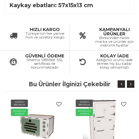
Kaykay ebatları: 57x15x13 cm
HIZLI KARGO
KAMPANYALI
Türkiye’nin her yerine
ÜRÜNLER
hızlı ve ücretsiz kargo
Birbirinden farklı
marka ve ürünler için
indirimli fiyatlar
GÜVENLİ ÖDEME
KOLAY İADE
Sİtemiz 128Mbit SSL
Aldığınız ürünü iade
sertifikası ile
etmek hiç bu kadar
korunmaktadır
kolay olmamıştı
Bu Ürünler İlginizi Çekebilir
KARGO
KARGO
BEDAVA
BEDAVA
AYNIGÜN
AYNIGÜN
KARGO
KARGO