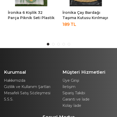
İronika Çay Bardağı
İronika 6 Kişilik 32
Taşıma Kutusu Kırılmayı
Parça Piknik Seti Plastik
Önleyici Esnek Plastik 6
Bardak Çatal Kaşık
189 TL
Bardaklık
Bıçak Yemek Kahvaltı
Piknik Bardak Kutusu
Takımı-Krem
Kurumsal
Müşteri Hizmetleri
Hakkımızda
Üye Girişi
Gizlilik ve Kullanım Şartları
İletişim
Mesafeli Satış Sözleşmesi
Sipariş Takibi
S.S.S.
Garanti ve İade
Kolay İade
Sosyal Medya