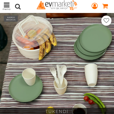
menü
KARGO
BEDAVA
TÜKENDİ