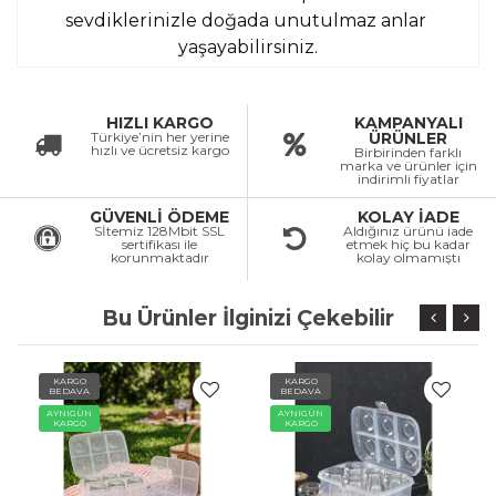
sevdiklerinizle doğada unutulmaz anlar 
yaşayabilirsiniz.
HIZLI KARGO
KAMPANYALI
Türkiye’nin her yerine
ÜRÜNLER
hızlı ve ücretsiz kargo
Birbirinden farklı
marka ve ürünler için
indirimli fiyatlar
GÜVENLİ ÖDEME
KOLAY İADE
Sİtemiz 128Mbit SSL
Aldığınız ürünü iade
sertifikası ile
etmek hiç bu kadar
korunmaktadır
kolay olmamıştı
Bu Ürünler İlginizi Çekebilir
KARGO
KARGO
BEDAVA
BEDAVA
AYNIGÜN
AYNIGÜN
KARGO
KARGO